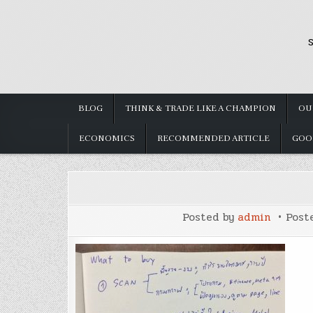
Skip
to
S
content
BLOG
THINK & TRADE LIKE A CHAMPION
OU
ECONOMICS
RECOMMENDED ARTICLE
GOO
Posted by
admin
Post