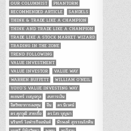
OUR COLUMNIST
PHANTORM
RECOMMENDED ARTICLE
SANDELS
THINK & TRADE LIKE A CHAMPION
THINK AND TRADE LIKE A CHAMPION
TRADE LIKE A STOCK MARKET WIZARD
TRADING IN THE ZONE
TREND FOLLOWING
VALUE INVESTMENT
VALUE INVESTOR
VALUE WAY
WARREN BUFFETT
WILLIAM O'NEIL
YOYO’S VALUE INVESTING WAY
คเชนทร์ เบญจกุล
งบการเงิน
จิตวิทยาการลงทุน
จีน
ดร.นิเวศน์
ดร.ศุภวุฒิ สายเชื้อ
ดร.ไสว บุญมา
นรินทร์ โอฬารกิจอนันต์
พีรพงศ์ สุวรรณโภคิน
มนตรี นิพิฐวิทยา
ลงทุน
ลูกอีสาน