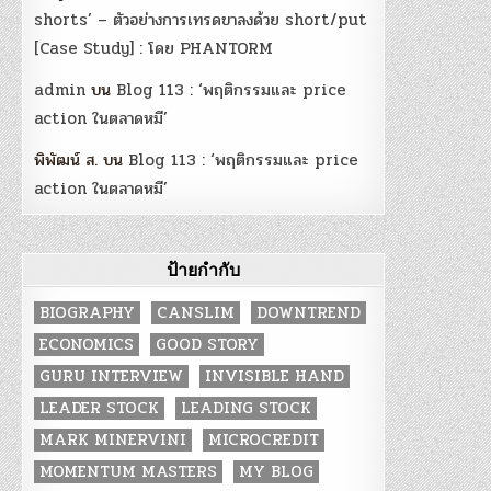
shorts’ – ตัวอย่างการเทรดขาลงด้วย short/put
[Case Study] : โดย PHANTORM
admin
บน
Blog 113 : ‘พฤติกรรมและ price
action ในตลาดหมี’
พิพัฒน์ ส.
บน
Blog 113 : ‘พฤติกรรมและ price
action ในตลาดหมี’
ป้ายกำกับ
BIOGRAPHY
CANSLIM
DOWNTREND
ECONOMICS
GOOD STORY
GURU INTERVIEW
INVISIBLE HAND
LEADER STOCK
LEADING STOCK
MARK MINERVINI
MICROCREDIT
MOMENTUM MASTERS
MY BLOG