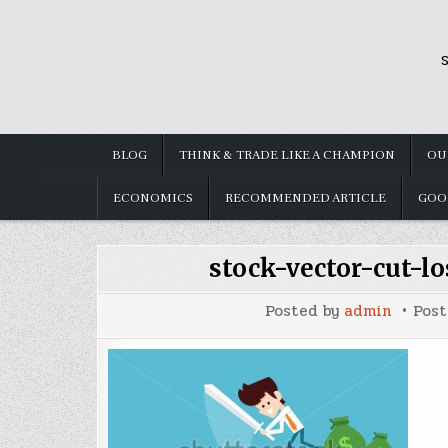
Skip
to
S
content
BLOG
THINK & TRADE LIKE A CHAMPION
OU
ECONOMICS
RECOMMENDED ARTICLE
GOO
stock-vector-cut-l
Posted by
admin
Pos