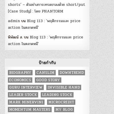
shorts’ – ตัวอย่างการเทรดขาลงด้วย short/put
[Case Study] : โดย PHANTORM
admin
บน
Blog 113 : ‘พฤติกรรมและ price
action ในตลาดหมี’
พิพัฒน์ ส.
บน
Blog 113 : ‘พฤติกรรมและ price
action ในตลาดหมี’
ป้ายกำกับ
BIOGRAPHY
CANSLIM
DOWNTREND
ECONOMICS
GOOD STORY
GURU INTERVIEW
INVISIBLE HAND
LEADER STOCK
LEADING STOCK
MARK MINERVINI
MICROCREDIT
MOMENTUM MASTERS
MY BLOG