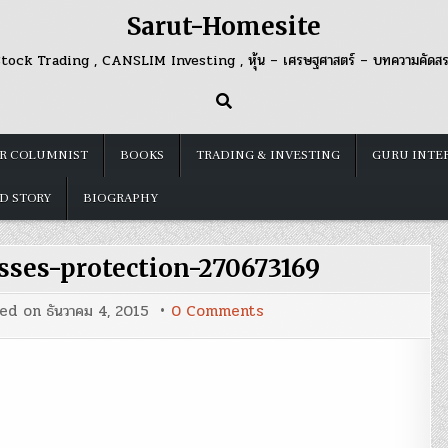
Sarut-Homesite
tock Trading , CANSLIM Investing , หุ้น – เศรษฐศาสตร์ – บทความคัดส
R COLUMNIST
BOOKS
TRADING & INVESTING
GURU INTE
D STORY
BIOGRAPHY
osses-protection-270673169
on
ted on
ธันวาคม 4, 2015
0 Comments
stock-
vector-
cut-
losses-
protection-
270673169