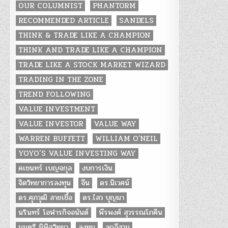
OUR COLUMNIST
PHANTORM
RECOMMENDED ARTICLE
SANDELS
THINK & TRADE LIKE A CHAMPION
THINK AND TRADE LIKE A CHAMPION
TRADE LIKE A STOCK MARKET WIZARD
TRADING IN THE ZONE
TREND FOLLOWING
VALUE INVESTMENT
VALUE INVESTOR
VALUE WAY
WARREN BUFFETT
WILLIAM O'NEIL
YOYO’S VALUE INVESTING WAY
คเชนทร์ เบญจกุล
งบการเงิน
จิตวิทยาการลงทุน
จีน
ดร.นิเวศน์
ดร.ศุภวุฒิ สายเชื้อ
ดร.ไสว บุญมา
นรินทร์ โอฬารกิจอนันต์
พีรพงศ์ สุวรรณโภคิน
มนตรี นิพิฐวิทยา
ลงทุน
ลูกอีสาน