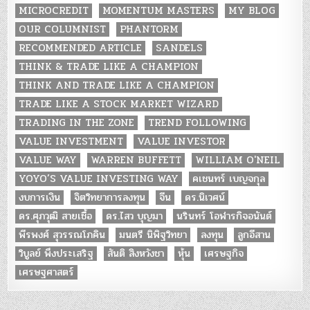
MICROCREDIT
MOMENTUM MASTERS
MY BLOG
OUR COLUMNIST
PHANTORM
RECOMMENDED ARTICLE
SANDELS
THINK & TRADE LIKE A CHAMPION
THINK AND TRADE LIKE A CHAMPION
TRADE LIKE A STOCK MARKET WIZARD
TRADING IN THE ZONE
TREND FOLLOWING
VALUE INVESTMENT
VALUE INVESTOR
VALUE WAY
WARREN BUFFETT
WILLIAM O'NEIL
YOYO’S VALUE INVESTING WAY
คเชนทร์ เบญจกุล
งบการเงิน
จิตวิทยาการลงทุน
จีน
ดร.นิเวศน์
ดร.ศุภวุฒิ สายเชื้อ
ดร.ไสว บุญมา
นรินทร์ โอฬารกิจอนันต์
พีรพงศ์ สุวรรณโภคิน
มนตรี นิพิฐวิทยา
ลงทุน
ลูกอีสาน
วิบูลย์ พึงประเสริฐ
สันติ สิงหวังชา
หุ้น
เศรษฐกิจ
เศรษฐศาสตร์