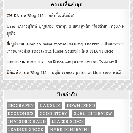
ความเห็นล่าสุด
CH EA
บน
Blog 118 : ‘กล้าที่จะเดิมพัน’
User
บน
‘อนุรักษ์ บุญแสวง’ จากทุน 8 แสน สู่หลัก ‘ร้อยล้าน’ : กรุงเทพ
ธุรกิจ
มิ้มมูล่า
บน
‘How to make money selling shorts’ – ตัวอย่างการ
เทรดขาลงด้วย short/put [Case Study] : โดย PHANTORM
admin
บน
Blog 113 : ‘พฤติกรรมและ price action ในตลาดหมี’
พิพัฒน์ ส.
บน
Blog 113 : ‘พฤติกรรมและ price action ในตลาดหมี’
ป้ายกำกับ
BIOGRAPHY
CANSLIM
DOWNTREND
ECONOMICS
GOOD STORY
GURU INTERVIEW
INVISIBLE HAND
LEADER STOCK
LEADING STOCK
MARK MINERVINI