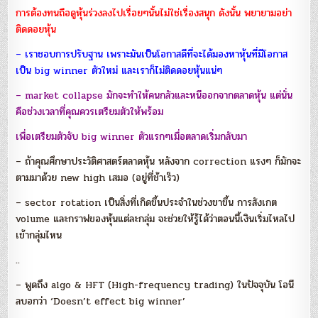
การต้องทนถือดูหุ้นร่วงลงไปเรื่อยๆนั้นไม่ใช่เรื่องสนุก
ดังนั้น พยายามอย่า
ติดดอยหุ้น
– เราชอบการปรับฐาน เพราะมันเป็นโอกาสดีที่จะได้มองหาหุ้นที่มีโอกาส
เป็น big winner ตัวใหม่ และเราก็ไม่ติดดอยหุ้นแน่ๆ
– market collapse มักจะทำให้คนกลัวและหนีออกจากตลาดหุ้น แต่นั่น
คือช่วงเวลาที่คุณควรเตรียมตัวให้พร้อม
เพื่อเตรียมตัวจับ big winner ตัวแรกๆเมื่อตลาดเริ่มกลับมา
– ถ้าคุณศึกษาประวัติศาสตร์ตลาดหุ้น หลังจาก correction แรงๆ ก็มักจะ
ตามมาด้วย new high เสมอ (อยู่ที่ช้าเร็ว)
– sector rotation เป็นสิ่งที่เกิดขึ้นประจำในช่วงขาขึ้น การสังเกต
volume และกราฟของหุ้นแต่ละกลุ่ม จะช่วยให้รู้ได้ว่าตอนนี้เงินเริ่มไหลไป
เข้ากลุ่มไหน
..
– พูดถึง algo & HFT (High-frequency trading) ในปัจจุบัน โอนี
ลบอกว่า ‘Doesn’t effect big winner’