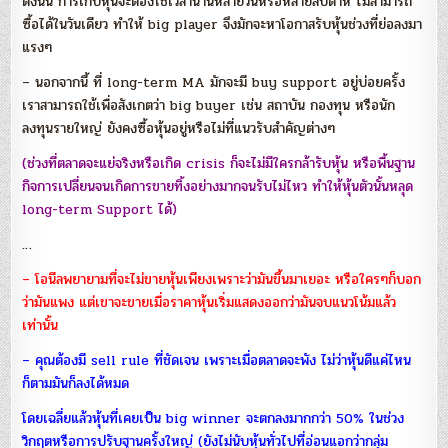
ดังนั้น การเก็บหุ้นจะต้องใช้เวลานานหลายวันหรือหลายสัปดาห์ ไม่สามารถ
ซื้อได้ในวันเดียว ทำให้ big player จึงมักจะหาโอกาสรับหุ้นช่วงที่ย่อลงมา
แรงๆ
– นอกจากนี้ ที่ long-term MA มักจะมี buy support อยู่บ่อยครั้ง
เราสามารถใช้เพื่อสังเกตว่า big buyer เช่น สถาบัน กองทุน หรือนัก
ลงทุนรายใหญ่ ยังคงซื้อหุ้นอยู่หรือไม่ที่แนวรับสำคัญต่างๆ
(ช่วงที่ตลาดจะแย่จริงหรือเกิด crisis ก็จะไม่มีใครกล้ารับหุ้น หรือพื้นฐาน
กิจการเปลี่ยนจนเกิดการขายทิ้งอย่างมากจนรับไม่ไหว ทำให้หุ้นตัวนั้นหลุด
long-term Support ได้)
…
– โอนีลพยายามที่จะไม่ขายหุ้นเพียงเพราะว่ามันขึ้นมาเยอะ หรือใครๆก็บอก
ว่ามันแพง แต่เขาจะขายเมื่อราคาหุ้นเริ่มแสดงออกว่ามันจบแนวโน้มแล้ว
เท่านั้น
– คุณต้องมี sell rule ที่ชัดเจน เพราะเมื่อตลาดจะพัง ไม่ว่าหุ้นดีแค่ไหน
ก็ตามมันก็ลงได้หมด
โดยเฉลี่ยแล้วหุ้นที่เคยเป็น big winner จะตกลงมากกว่า 50% ในช่วง
วิกฤตหรือการปรับฐานครั้งใหญ่ (ยังไม่นับหุ้นทั่วไปที่อ่อนแอกว่ากลุ่ม