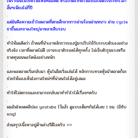
เพราะมันไม่ใช่ความเห็นที่มีอคติ หรือเกิดจากความเชื่อส่วนตัวในระยะเวลา
สั้นๆเพียงไม่กี่ปี
.
แต่มันคือความเข้าใจตลาดที่ตกผลึกจากการผ่านร้อนผ่านหนาว ผ่าน cycle
ขาขึ้นและขาลงใหญ่มาหลายสิบรอบ
.
ทำให้ผมคิดว่า ถ้าคนที่นำเอาหลักการของปู่มาปรับใช้กับระบบตัวเองอย่าง
จริงจัง เวลาที่ตลาดไม่ดี เขาจะเอาตัวรอดได้ทุกครั้ง ไม่เจ็บตัวรุนแรงหรือ
ขาดทุนจนพอร์ตพังอย่างหนัก
.
และพอตลาดเริ่มกลับมา หุ้นในลิสเริ่มเล่นได้ หลักการเทรดหุ้นนำตลาดก็จะ
ช่วยให้มองเห็นโอกาสใหม่ๆที่น่าสนใจได้อยู่เสมอ
.
ทำให้ไม่ตกรถและสามารถกลับมาทำกำไรได้เรื่อยๆครับ
.
ผมอัพโหลดคลิปลง youtube ไว้แล้ว ดูแบบเต็มๆกันได้เลย 1 ชม. (มีซับ
eng)
ส่วนสรุปเนื้อหาอยู่ด้านล่างวีดีโอครับ >>
.