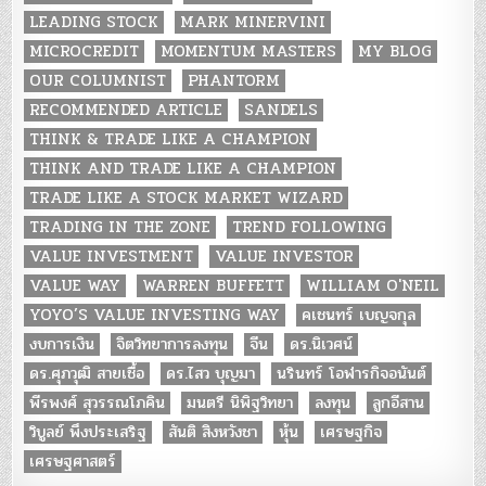
LEADING STOCK
MARK MINERVINI
MICROCREDIT
MOMENTUM MASTERS
MY BLOG
OUR COLUMNIST
PHANTORM
RECOMMENDED ARTICLE
SANDELS
THINK & TRADE LIKE A CHAMPION
THINK AND TRADE LIKE A CHAMPION
TRADE LIKE A STOCK MARKET WIZARD
TRADING IN THE ZONE
TREND FOLLOWING
VALUE INVESTMENT
VALUE INVESTOR
VALUE WAY
WARREN BUFFETT
WILLIAM O'NEIL
YOYO’S VALUE INVESTING WAY
คเชนทร์ เบญจกุล
งบการเงิน
จิตวิทยาการลงทุน
จีน
ดร.นิเวศน์
ดร.ศุภวุฒิ สายเชื้อ
ดร.ไสว บุญมา
นรินทร์ โอฬารกิจอนันต์
พีรพงศ์ สุวรรณโภคิน
มนตรี นิพิฐวิทยา
ลงทุน
ลูกอีสาน
วิบูลย์ พึงประเสริฐ
สันติ สิงหวังชา
หุ้น
เศรษฐกิจ
เศรษฐศาสตร์