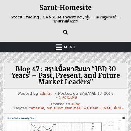
Skip
Sarut-Homesite
to
content
Stock Trading , CANSLIM Investing , หุ้น – เศรษฐศาสตร์ –
บทความคัดสรร
MENU
Blog 47 : สรุปเนื้อหาสัมนา “IBD 30
Years’ – Past, Present, and Future
Market Leaders”
Posted by
admin
Posted on
พฤษภาคม 18, 2014
บน
1 ความเห็น
Blog
Posted in
Blog
47
Tagged
canslim
,
My Blog
,
webinar
,
William O'Neil
,
สัมนา
:
สรุป
เนื้อ
หาสั
มนา
“IBD