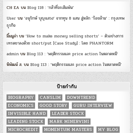
CH EA
บน
Blog 118 : ‘กล้าที่จะเดิมพัน’
User
บน
‘อนุรักษ์ บุญแสวง’ จากทุน 8 แสน สู่หลัก ‘ร้อยล้าน’ : กรุงเทพ
ธุรกิจ
มิ้มมูล่า
บน
‘How to make money selling shorts’ – ตัวอย่างการ
เทรดขาลงด้วย short/put [Case Study] : โดย PHANTORM
admin
บน
Blog 113 : ‘พฤติกรรมและ price action ในตลาดหมี’
พิพัฒน์ ส.
บน
Blog 113 : ‘พฤติกรรมและ price action ในตลาดหมี’
ป้ายกำกับ
BIOGRAPHY
CANSLIM
DOWNTREND
ECONOMICS
GOOD STORY
GURU INTERVIEW
INVISIBLE HAND
LEADER STOCK
LEADING STOCK
MARK MINERVINI
MICROCREDIT
MOMENTUM MASTERS
MY BLOG