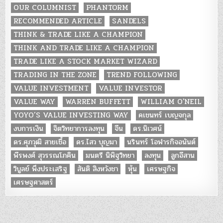
OUR COLUMNIST
PHANTORM
RECOMMENDED ARTICLE
SANDELS
THINK & TRADE LIKE A CHAMPION
THINK AND TRADE LIKE A CHAMPION
TRADE LIKE A STOCK MARKET WIZARD
TRADING IN THE ZONE
TREND FOLLOWING
VALUE INVESTMENT
VALUE INVESTOR
VALUE WAY
WARREN BUFFETT
WILLIAM O'NEIL
YOYO’S VALUE INVESTING WAY
คเชนทร์ เบญจกุล
งบการเงิน
จิตวิทยาการลงทุน
จีน
ดร.นิเวศน์
ดร.ศุภวุฒิ สายเชื้อ
ดร.ไสว บุญมา
นรินทร์ โอฬารกิจอนันต์
พีรพงศ์ สุวรรณโภคิน
มนตรี นิพิฐวิทยา
ลงทุน
ลูกอีสาน
วิบูลย์ พึงประเสริฐ
สันติ สิงหวังชา
หุ้น
เศรษฐกิจ
เศรษฐศาสตร์