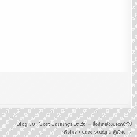
Blog 30 : ‘Post-Earnings Drift’ – ซื้อหุ้นหลังงบออกช้าไป
หรือไม่? + Case Study 9 หุ้นไทย →