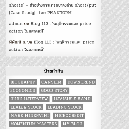
shorts’ – ตัวอย่างการเทรดขาลงด้วย short/put
[Case Study] : โดย PHANTORM
admin
บน
Blog 113 : ‘พฤติกรรมและ price
action ในตลาดหมี’
พิพัฒน์ ส.
บน
Blog 113 : ‘พฤติกรรมและ price
action ในตลาดหมี’
ป้ายกำกับ
BIOGRAPHY
CANSLIM
DOWNTREND
ECONOMICS
GOOD STORY
GURU INTERVIEW
INVISIBLE HAND
LEADER STOCK
LEADING STOCK
MARK MINERVINI
MICROCREDIT
MOMENTUM MASTERS
MY BLOG