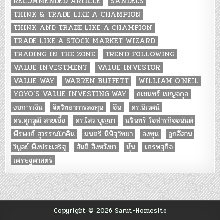
RECOMMENDED ARTICLE
SANDELS
THINK & TRADE LIKE A CHAMPION
THINK AND TRADE LIKE A CHAMPION
TRADE LIKE A STOCK MARKET WIZARD
TRADING IN THE ZONE
TREND FOLLOWING
VALUE INVESTMENT
VALUE INVESTOR
VALUE WAY
WARREN BUFFETT
WILLIAM O'NEIL
YOYO’S VALUE INVESTING WAY
คเชนทร์ เบญจกุล
งบการเงิน
จิตวิทยาการลงทุน
จีน
ดร.นิเวศน์
ดร.ศุภวุฒิ สายเชื้อ
ดร.ไสว บุญมา
นรินทร์ โอฬารกิจอนันต์
พีรพงศ์ สุวรรณโภคิน
มนตรี นิพิฐวิทยา
ลงทุน
ลูกอีสาน
วิบูลย์ พึงประเสริฐ
สันติ สิงหวังชา
หุ้น
เศรษฐกิจ
เศรษฐศาสตร์
Copyright © 2026 Sarut-Homesite