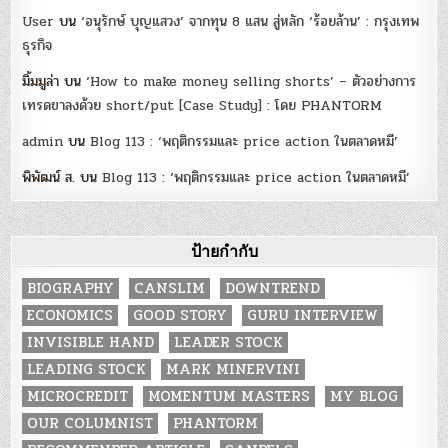
User
บน
‘อนุรักษ์ บุญแสวง’ จากทุน 8 แสน สู่หลัก ‘ร้อยล้าน’ : กรุงเทพ
ธุรกิจ
มิ้มมูล่า
บน
‘How to make money selling shorts’ – ตัวอย่างการ
เทรดขาลงด้วย short/put [Case Study] : โดย PHANTORM
admin
บน
Blog 113 : ‘พฤติกรรมและ price action ในตลาดหมี’
พิพัฒน์ ส.
บน
Blog 113 : ‘พฤติกรรมและ price action ในตลาดหมี’
ป้ายกำกับ
BIOGRAPHY
CANSLIM
DOWNTREND
ECONOMICS
GOOD STORY
GURU INTERVIEW
INVISIBLE HAND
LEADER STOCK
LEADING STOCK
MARK MINERVINI
MICROCREDIT
MOMENTUM MASTERS
MY BLOG
OUR COLUMNIST
PHANTORM