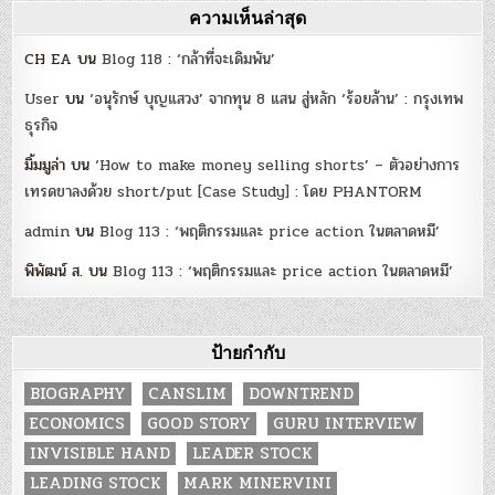
ความเห็นล่าสุด
CH EA
บน
Blog 118 : ‘กล้าที่จะเดิมพัน’
User
บน
‘อนุรักษ์ บุญแสวง’ จากทุน 8 แสน สู่หลัก ‘ร้อยล้าน’ : กรุงเทพ
ธุรกิจ
มิ้มมูล่า
บน
‘How to make money selling shorts’ – ตัวอย่างการ
เทรดขาลงด้วย short/put [Case Study] : โดย PHANTORM
admin
บน
Blog 113 : ‘พฤติกรรมและ price action ในตลาดหมี’
พิพัฒน์ ส.
บน
Blog 113 : ‘พฤติกรรมและ price action ในตลาดหมี’
ป้ายกำกับ
BIOGRAPHY
CANSLIM
DOWNTREND
ECONOMICS
GOOD STORY
GURU INTERVIEW
INVISIBLE HAND
LEADER STOCK
LEADING STOCK
MARK MINERVINI