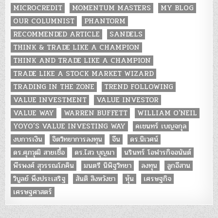
MICROCREDIT
MOMENTUM MASTERS
MY BLOG
OUR COLUMNIST
PHANTORM
RECOMMENDED ARTICLE
SANDELS
THINK & TRADE LIKE A CHAMPION
THINK AND TRADE LIKE A CHAMPION
TRADE LIKE A STOCK MARKET WIZARD
TRADING IN THE ZONE
TREND FOLLOWING
VALUE INVESTMENT
VALUE INVESTOR
VALUE WAY
WARREN BUFFETT
WILLIAM O'NEIL
YOYO’S VALUE INVESTING WAY
คเชนทร์ เบญจกุล
งบการเงิน
จิตวิทยาการลงทุน
จีน
ดร.นิเวศน์
ดร.ศุภวุฒิ สายเชื้อ
ดร.ไสว บุญมา
นรินทร์ โอฬารกิจอนันต์
พีรพงศ์ สุวรรณโภคิน
มนตรี นิพิฐวิทยา
ลงทุน
ลูกอีสาน
วิบูลย์ พึงประเสริฐ
สันติ สิงหวังชา
หุ้น
เศรษฐกิจ
เศรษฐศาสตร์