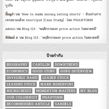
ธุรกิจ
มิ้มมูล่า
บน
‘How to make money selling shorts’ – ตัวอย่างการ
เทรดขาลงด้วย short/put [Case Study] : โดย PHANTORM
admin
บน
Blog 113 : ‘พฤติกรรมและ price action ในตลาดหมี’
พิพัฒน์ ส.
บน
Blog 113 : ‘พฤติกรรมและ price action ในตลาดหมี’
ป้ายกำกับ
BIOGRAPHY
CANSLIM
DOWNTREND
ECONOMICS
GOOD STORY
GURU INTERVIEW
INVISIBLE HAND
LEADER STOCK
LEADING STOCK
MARK MINERVINI
MICROCREDIT
MOMENTUM MASTERS
MY BLOG
OUR COLUMNIST
PHANTORM
RECOMMENDED ARTICLE
SANDELS