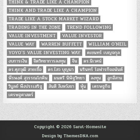
THINK & TRADE LIKE A CHAMPION
THINK AND TRADE LIKE A CHAMPION
TRADE LIKE A STOCK MARKET WIZARD
TRADING IN THE ZONE
TREND FOLLOWING
VALUE INVESTMENT
VALUE INVESTOR
VALUE WAY
WARREN BUFFETT
WILLIAM O'NEIL
YOYO’S VALUE INVESTING WAY
คเชนทร์ เบญจกุล
งบการเงิน
จิตวิทยาการลงทุน
จีน
ดร.นิเวศน์
ดร.ศุภวุฒิ สายเชื้อ
ดร.ไสว บุญมา
นรินทร์ โอฬารกิจอนันต์
พีรพงศ์ สุวรรณโภคิน
มนตรี นิพิฐวิทยา
ลงทุน
ลูกอีสาน
วิบูลย์ พึงประเสริฐ
สันติ สิงหวังชา
หุ้น
เศรษฐกิจ
เศรษฐศาสตร์
Copyright © 2026 Sarut-Homesite
Design by ThemesDNA.com