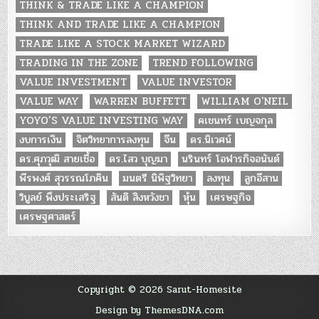
THINK & TRADE LIKE A CHAMPION
THINK AND TRADE LIKE A CHAMPION
TRADE LIKE A STOCK MARKET WIZARD
TRADING IN THE ZONE
TREND FOLLOWING
VALUE INVESTMENT
VALUE INVESTOR
VALUE WAY
WARREN BUFFETT
WILLIAM O'NEIL
YOYO’S VALUE INVESTING WAY
คเชนทร์ เบญจกุล
งบการเงิน
จิตวิทยาการลงทุน
จีน
ดร.นิเวศน์
ดร.ศุภวุฒิ สายเชื้อ
ดร.ไสว บุญมา
นรินทร์ โอฬารกิจอนันต์
พีรพงศ์ สุวรรณโภคิน
มนตรี นิพิฐวิทยา
ลงทุน
ลูกอีสาน
วิบูลย์ พึงประเสริฐ
สันติ สิงหวังชา
หุ้น
เศรษฐกิจ
เศรษฐศาสตร์
Copyright © 2026 Sarut-Homesite
Design by ThemesDNA.com