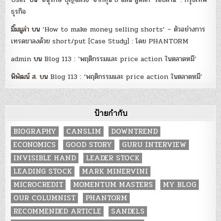
ธุรกิจ
มิ้มมูล่า
บน
‘How to make money selling shorts’ – ตัวอย่างการ
เทรดขาลงด้วย short/put [Case Study] : โดย PHANTORM
admin
บน
Blog 113 : ‘พฤติกรรมและ price action ในตลาดหมี’
พิพัฒน์ ส.
บน
Blog 113 : ‘พฤติกรรมและ price action ในตลาดหมี’
ป้ายกำกับ
BIOGRAPHY
CANSLIM
DOWNTREND
ECONOMICS
GOOD STORY
GURU INTERVIEW
INVISIBLE HAND
LEADER STOCK
LEADING STOCK
MARK MINERVINI
MICROCREDIT
MOMENTUM MASTERS
MY BLOG
OUR COLUMNIST
PHANTORM
RECOMMENDED ARTICLE
SANDELS