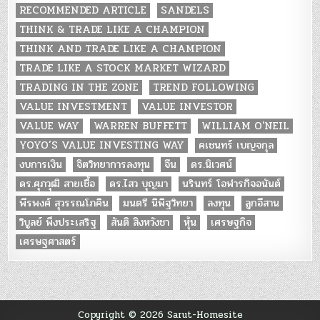
RECOMMENDED ARTICLE
SANDELS
THINK & TRADE LIKE A CHAMPION
THINK AND TRADE LIKE A CHAMPION
TRADE LIKE A STOCK MARKET WIZARD
TRADING IN THE ZONE
TREND FOLLOWING
VALUE INVESTMENT
VALUE INVESTOR
VALUE WAY
WARREN BUFFETT
WILLIAM O'NEIL
YOYO’S VALUE INVESTING WAY
คเชนทร์ เบญจกุล
งบการเงิน
จิตวิทยาการลงทุน
จีน
ดร.นิเวศน์
ดร.ศุภวุฒิ สายเชื้อ
ดร.ไสว บุญมา
นรินทร์ โอฬารกิจอนันต์
พีรพงศ์ สุวรรณโภคิน
มนตรี นิพิฐวิทยา
ลงทุน
ลูกอีสาน
วิบูลย์ พึงประเสริฐ
สันติ สิงหวังชา
หุ้น
เศรษฐกิจ
เศรษฐศาสตร์
Copyright © 2026 Sarut-Homesite