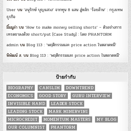
User
บน
‘อนุรักษ์ บุญแสวง’ จากทุน 8 แสน สู่หลัก ‘ร้อยล้าน’ : กรุงเทพ
ธุรกิจ
มิ้มมูล่า
บน
‘How to make money selling shorts’ – ตัวอย่างการ
เทรดขาลงด้วย short/put [Case Study] : โดย PHANTORM
admin
บน
Blog 113 : ‘พฤติกรรมและ price action ในตลาดหมี’
พิพัฒน์ ส.
บน
Blog 113 : ‘พฤติกรรมและ price action ในตลาดหมี’
ป้ายกำกับ
BIOGRAPHY
CANSLIM
DOWNTREND
ECONOMICS
GOOD STORY
GURU INTERVIEW
INVISIBLE HAND
LEADER STOCK
LEADING STOCK
MARK MINERVINI
MICROCREDIT
MOMENTUM MASTERS
MY BLOG
OUR COLUMNIST
PHANTORM