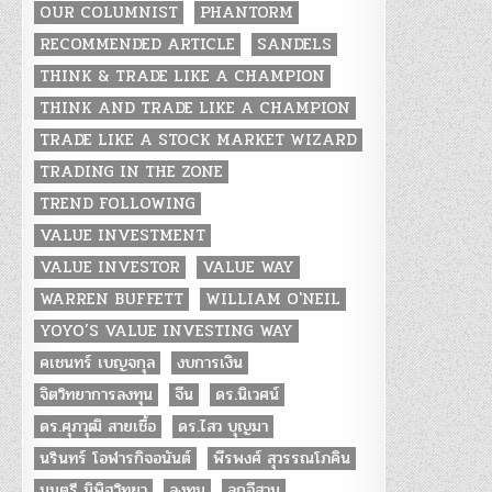
OUR COLUMNIST
PHANTORM
RECOMMENDED ARTICLE
SANDELS
THINK & TRADE LIKE A CHAMPION
THINK AND TRADE LIKE A CHAMPION
TRADE LIKE A STOCK MARKET WIZARD
TRADING IN THE ZONE
TREND FOLLOWING
VALUE INVESTMENT
VALUE INVESTOR
VALUE WAY
WARREN BUFFETT
WILLIAM O'NEIL
YOYO’S VALUE INVESTING WAY
คเชนทร์ เบญจกุล
งบการเงิน
จิตวิทยาการลงทุน
จีน
ดร.นิเวศน์
ดร.ศุภวุฒิ สายเชื้อ
ดร.ไสว บุญมา
นรินทร์ โอฬารกิจอนันต์
พีรพงศ์ สุวรรณโภคิน
มนตรี นิพิฐวิทยา
ลงทุน
ลูกอีสาน