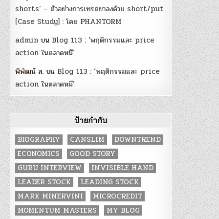
shorts’ – ตัวอย่างการเทรดขาลงด้วย short/put
[Case Study] : โดย PHANTORM
admin
บน
Blog 113 : ‘พฤติกรรมและ price
action ในตลาดหมี’
พิพัฒน์ ส.
บน
Blog 113 : ‘พฤติกรรมและ price
action ในตลาดหมี’
ป้ายกำกับ
BIOGRAPHY
CANSLIM
DOWNTREND
ECONOMICS
GOOD STORY
GURU INTERVIEW
INVISIBLE HAND
LEADER STOCK
LEADING STOCK
MARK MINERVINI
MICROCREDIT
MOMENTUM MASTERS
MY BLOG