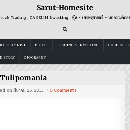
Sarut-Homesite
tock Trading , CANSLIM Investing , หุ้น – เศรษฐศาสตร์ – บทความคัดส
R COLUMNIST
BOOKS
TRADING & INVESTING
GURU INTE
D STORY
BIOGRAPHY
-Tulipomania
on
ted on
มีนาคม 25, 2011
0 Comments
180px-
Tulipomania