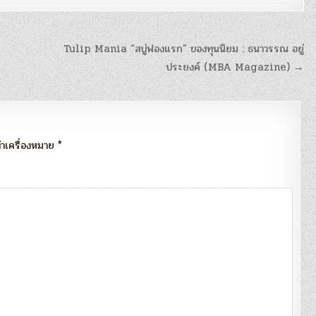
Tulip Mania “สบู่ฟองแรก” ของทุนนิยม : ธนาวรรณ อยู่
ประยงค์ (MBA Magazine) →
กทำเครื่องหมาย
*