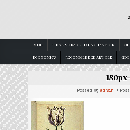
Skip
to
S
content
BLOG
THINK & TRADE LIKE A CHAMPION
OU
ECONOMICS
RECOMMENDED ARTICLE
GOO
180px
Posted by
admin
Pos