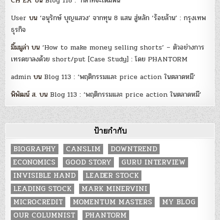
CH EA
บน
Blog 118 : ‘กล้าที่จะเดิมพัน’
User
บน
‘อนุรักษ์ บุญแสวง’ จากทุน 8 แสน สู่หลัก ‘ร้อยล้าน’ : กรุงเทพ
ธุรกิจ
มิ้มมูล่า
บน
‘How to make money selling shorts’ – ตัวอย่างการ
เทรดขาลงด้วย short/put [Case Study] : โดย PHANTORM
admin
บน
Blog 113 : ‘พฤติกรรมและ price action ในตลาดหมี’
พิพัฒน์ ส.
บน
Blog 113 : ‘พฤติกรรมและ price action ในตลาดหมี’
ป้ายกำกับ
BIOGRAPHY
CANSLIM
DOWNTREND
ECONOMICS
GOOD STORY
GURU INTERVIEW
INVISIBLE HAND
LEADER STOCK
LEADING STOCK
MARK MINERVINI
MICROCREDIT
MOMENTUM MASTERS
MY BLOG
OUR COLUMNIST
PHANTORM