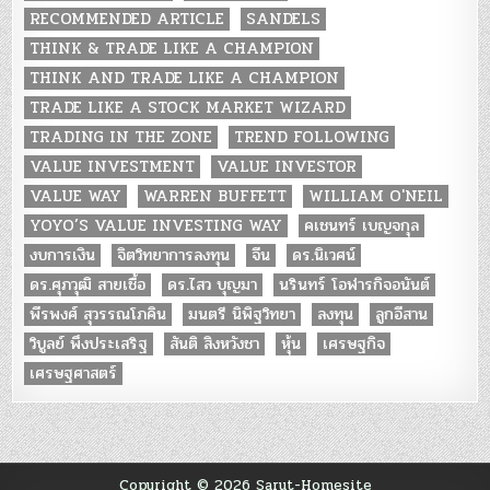
RECOMMENDED ARTICLE
SANDELS
THINK & TRADE LIKE A CHAMPION
THINK AND TRADE LIKE A CHAMPION
TRADE LIKE A STOCK MARKET WIZARD
TRADING IN THE ZONE
TREND FOLLOWING
VALUE INVESTMENT
VALUE INVESTOR
VALUE WAY
WARREN BUFFETT
WILLIAM O'NEIL
YOYO’S VALUE INVESTING WAY
คเชนทร์ เบญจกุล
งบการเงิน
จิตวิทยาการลงทุน
จีน
ดร.นิเวศน์
ดร.ศุภวุฒิ สายเชื้อ
ดร.ไสว บุญมา
นรินทร์ โอฬารกิจอนันต์
พีรพงศ์ สุวรรณโภคิน
มนตรี นิพิฐวิทยา
ลงทุน
ลูกอีสาน
วิบูลย์ พึงประเสริฐ
สันติ สิงหวังชา
หุ้น
เศรษฐกิจ
เศรษฐศาสตร์
Copyright © 2026 Sarut-Homesite