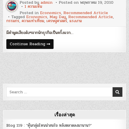
Posted by
admin
Posted on
พฤษภาคม 19, 2010
บน
1 ความเห็น
[บทความ
Posted in
Economics
,
Recommended Article
แนะนำ]
Tagged
Economics
,
May Day
,
Recommended Article
,
May
กรรมกร
,
ความเท่าเทียม
,
เศรษฐศาสตร์
,
แรงงาน
Day…
“กรรมกร”
ต้อง
มีคำพูดเสียงดังๆจากนักธุรกิจเป็นครั้งแรก…
Cancel
ความ
ฝัน
[บทความ
Continue Reading
เพราะ
แนะนำ]
ประเทศไทย
May
ไม่
Day…
ยอม
“กรรมกร”
ปันผล
ต้อง
เสียที!
Cancel
:
ความ
ประชาชาติ
ฝัน
ธุรกิจ
เพราะ
ประเทศไทย
ไม่
Search
ยอม
ปันผล
for:
เสียที!
:
ประชาชาติ
ธุรกิจ
เรื่องล่าสุด
Blog 119 : ‘หุ้นกลุ่มไหนน่าสนใจ หลังตลาดลงมานาน?’