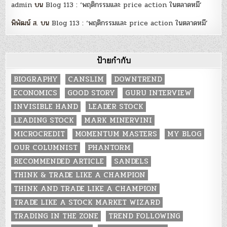
admin
บน
Blog 113 : ‘พฤติกรรมและ price action ในตลาดหมี’
พิพัฒน์ ส.
บน
Blog 113 : ‘พฤติกรรมและ price action ในตลาดหมี’
ป้ายกำกับ
BIOGRAPHY
CANSLIM
DOWNTREND
ECONOMICS
GOOD STORY
GURU INTERVIEW
INVISIBLE HAND
LEADER STOCK
LEADING STOCK
MARK MINERVINI
MICROCREDIT
MOMENTUM MASTERS
MY BLOG
OUR COLUMNIST
PHANTORM
RECOMMENDED ARTICLE
SANDELS
THINK & TRADE LIKE A CHAMPION
THINK AND TRADE LIKE A CHAMPION
TRADE LIKE A STOCK MARKET WIZARD
TRADING IN THE ZONE
TREND FOLLOWING