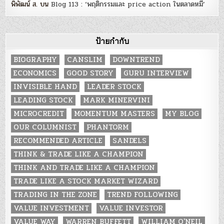
พิพัฒน์ ส.
บน
Blog 113 : ‘พฤติกรรมและ price action ในตลาดหมี’
ป้ายกำกับ
BIOGRAPHY
CANSLIM
DOWNTREND
ECONOMICS
GOOD STORY
GURU INTERVIEW
INVISIBLE HAND
LEADER STOCK
LEADING STOCK
MARK MINERVINI
MICROCREDIT
MOMENTUM MASTERS
MY BLOG
OUR COLUMNIST
PHANTORM
RECOMMENDED ARTICLE
SANDELS
THINK & TRADE LIKE A CHAMPION
THINK AND TRADE LIKE A CHAMPION
TRADE LIKE A STOCK MARKET WIZARD
TRADING IN THE ZONE
TREND FOLLOWING
VALUE INVESTMENT
VALUE INVESTOR
VALUE WAY
WARREN BUFFETT
WILLIAM O'NEIL