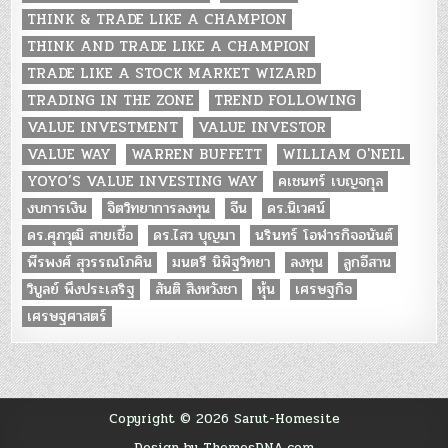
THINK & TRADE LIKE A CHAMPION
THINK AND TRADE LIKE A CHAMPION
TRADE LIKE A STOCK MARKET WIZARD
TRADING IN THE ZONE
TREND FOLLOWING
VALUE INVESTMENT
VALUE INVESTOR
VALUE WAY
WARREN BUFFETT
WILLIAM O'NEIL
YOYO’S VALUE INVESTING WAY
คเชนทร์ เบญจกุล
งบการเงิน
จิตวิทยาการลงทุน
จีน
ดร.นิเวศน์
ดร.ศุภวุฒิ สายเชื้อ
ดร.ไสว บุญมา
นรินทร์ โอฬารกิจอนันต์
พีรพงศ์ สุวรรณโภคิน
มนตรี นิพิฐวิทยา
ลงทุน
ลูกอีสาน
วิบูลย์ พึงประเสริฐ
สันติ สิงหวังชา
หุ้น
เศรษฐกิจ
เศรษฐศาสตร์
Copyright © 2026 Sarut-Homesite
Design by ThemesDNA.com