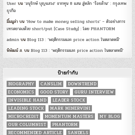
User
บน
‘อนุรักษ์ บุญแสวง’ จากทุน 8 แสน สู่หลัก ‘ร้อยล้าน’ : กรุงเทพ
ธุรกิจ
มิ้มมูล่า
บน
‘How to make money selling shorts’ – ตัวอย่างการ
เทรดขาลงด้วย short/put [Case Study] : โดย PHANTORM
admin
บน
Blog 113 : ‘พฤติกรรมและ price action ในตลาดหมี’
พิพัฒน์ ส.
บน
Blog 113 : ‘พฤติกรรมและ price action ในตลาดหมี’
ป้ายกำกับ
BIOGRAPHY
CANSLIM
DOWNTREND
ECONOMICS
GOOD STORY
GURU INTERVIEW
INVISIBLE HAND
LEADER STOCK
LEADING STOCK
MARK MINERVINI
MICROCREDIT
MOMENTUM MASTERS
MY BLOG
OUR COLUMNIST
PHANTORM
RECOMMENDED ARTICLE
SANDELS