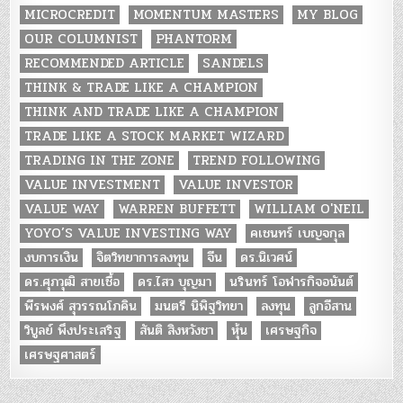
MICROCREDIT
MOMENTUM MASTERS
MY BLOG
OUR COLUMNIST
PHANTORM
RECOMMENDED ARTICLE
SANDELS
THINK & TRADE LIKE A CHAMPION
THINK AND TRADE LIKE A CHAMPION
TRADE LIKE A STOCK MARKET WIZARD
TRADING IN THE ZONE
TREND FOLLOWING
VALUE INVESTMENT
VALUE INVESTOR
VALUE WAY
WARREN BUFFETT
WILLIAM O'NEIL
YOYO’S VALUE INVESTING WAY
คเชนทร์ เบญจกุล
งบการเงิน
จิตวิทยาการลงทุน
จีน
ดร.นิเวศน์
ดร.ศุภวุฒิ สายเชื้อ
ดร.ไสว บุญมา
นรินทร์ โอฬารกิจอนันต์
พีรพงศ์ สุวรรณโภคิน
มนตรี นิพิฐวิทยา
ลงทุน
ลูกอีสาน
วิบูลย์ พึงประเสริฐ
สันติ สิงหวังชา
หุ้น
เศรษฐกิจ
เศรษฐศาสตร์