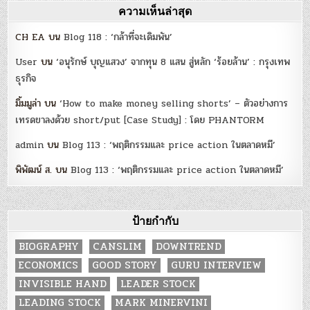
ความเห็นล่าสุด
CH EA
บน
Blog 118 : ‘กล้าที่จะเดิมพัน’
User
บน
‘อนุรักษ์ บุญแสวง’ จากทุน 8 แสน สู่หลัก ‘ร้อยล้าน’ : กรุงเทพ
ธุรกิจ
มิ้มมูล่า
บน
‘How to make money selling shorts’ – ตัวอย่างการ
เทรดขาลงด้วย short/put [Case Study] : โดย PHANTORM
admin
บน
Blog 113 : ‘พฤติกรรมและ price action ในตลาดหมี’
พิพัฒน์ ส.
บน
Blog 113 : ‘พฤติกรรมและ price action ในตลาดหมี’
ป้ายกำกับ
BIOGRAPHY
CANSLIM
DOWNTREND
ECONOMICS
GOOD STORY
GURU INTERVIEW
INVISIBLE HAND
LEADER STOCK
LEADING STOCK
MARK MINERVINI