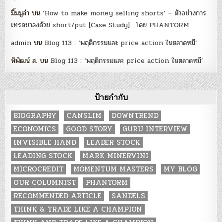
มิ้มมูล่า
บน
‘How to make money selling shorts’ – ตัวอย่างการ
เทรดขาลงด้วย short/put [Case Study] : โดย PHANTORM
admin
บน
Blog 113 : ‘พฤติกรรมและ price action ในตลาดหมี’
พิพัฒน์ ส.
บน
Blog 113 : ‘พฤติกรรมและ price action ในตลาดหมี’
ป้ายกำกับ
BIOGRAPHY
CANSLIM
DOWNTREND
ECONOMICS
GOOD STORY
GURU INTERVIEW
INVISIBLE HAND
LEADER STOCK
LEADING STOCK
MARK MINERVINI
MICROCREDIT
MOMENTUM MASTERS
MY BLOG
OUR COLUMNIST
PHANTORM
RECOMMENDED ARTICLE
SANDELS
THINK & TRADE LIKE A CHAMPION