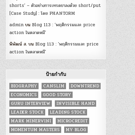
shorts’ – ตัวอย่างการเทรดขาลงด้วย short/put
[Case Study] : โดย PHANTORM
admin
บน
Blog 113 : ‘พฤติกรรมและ price
action ในตลาดหมี’
พิพัฒน์ ส.
บน
Blog 113 : ‘พฤติกรรมและ price
action ในตลาดหมี’
ป้ายกำกับ
BIOGRAPHY
CANSLIM
DOWNTREND
ECONOMICS
GOOD STORY
GURU INTERVIEW
INVISIBLE HAND
LEADER STOCK
LEADING STOCK
MARK MINERVINI
MICROCREDIT
MOMENTUM MASTERS
MY BLOG