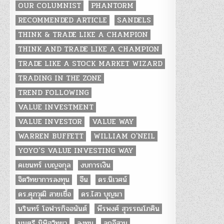
OUR COLUMNIST
PHANTORM
RECOMMENDED ARTICLE
SANDELS
THINK & TRADE LIKE A CHAMPION
THINK AND TRADE LIKE A CHAMPION
TRADE LIKE A STOCK MARKET WIZARD
TRADING IN THE ZONE
TREND FOLLOWING
VALUE INVESTMENT
VALUE INVESTOR
VALUE WAY
WARREN BUFFETT
WILLIAM O'NEIL
YOYO’S VALUE INVESTING WAY
คเชนทร์ เบญจกุล
งบการเงิน
จิตวิทยาการลงทุน
จีน
ดร.นิเวศน์
ดร.ศุภวุฒิ สายเชื้อ
ดร.ไสว บุญมา
นรินทร์ โอฬารกิจอนันต์
พีรพงศ์ สุวรรณโภคิน
มนตรี นิพิฐวิทยา
ลงทุน
ลูกอีสาน