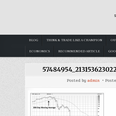
Skip
to
S
content
BLOG
THINK & TRADE LIKE A CHAMPION
OU
ECONOMICS
RECOMMENDED ARTICLE
GOO
57484954_21315362302
Posted by
admin
Post