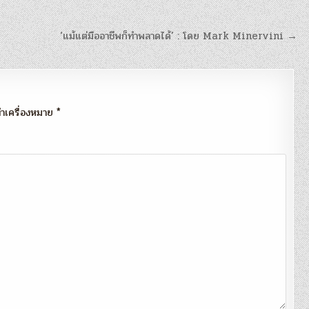
‘แม้แต่มืออาชีพก็ทำพลาดได้’ : โดย Mark Minervini →
กทำเครื่องหมาย
*