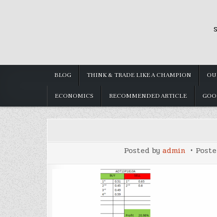
Skip
to
S
content
BLOG
THINK & TRADE LIKE A CHAMPION
OU
ECONOMICS
RECOMMENDED ARTICLE
GOO
Posted by
admin
Post