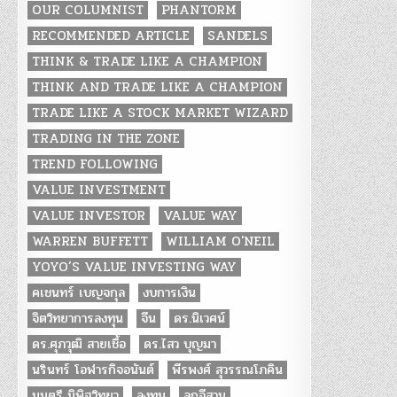
OUR COLUMNIST
PHANTORM
RECOMMENDED ARTICLE
SANDELS
THINK & TRADE LIKE A CHAMPION
THINK AND TRADE LIKE A CHAMPION
TRADE LIKE A STOCK MARKET WIZARD
TRADING IN THE ZONE
TREND FOLLOWING
VALUE INVESTMENT
VALUE INVESTOR
VALUE WAY
WARREN BUFFETT
WILLIAM O'NEIL
YOYO’S VALUE INVESTING WAY
คเชนทร์ เบญจกุล
งบการเงิน
จิตวิทยาการลงทุน
จีน
ดร.นิเวศน์
ดร.ศุภวุฒิ สายเชื้อ
ดร.ไสว บุญมา
นรินทร์ โอฬารกิจอนันต์
พีรพงศ์ สุวรรณโภคิน
มนตรี นิพิฐวิทยา
ลงทุน
ลูกอีสาน