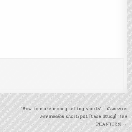
‘How to make money selling shorts’ – ตัวอย่างการ
เทรดขาลงด้วย short/put [Case Study] : โดย
PHANTORM →