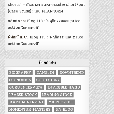
shorts’ – ตัวอย่างการเทรดขาลงด้วย short/put
[Case Study] : โดย PHANTORM
admin
บน
Blog 113 : ‘พฤติกรรมและ price
action ในตลาดหมี’
พิพัฒน์ ส.
บน
Blog 113 : ‘พฤติกรรมและ price
action ในตลาดหมี’
ป้ายกำกับ
BIOGRAPHY
CANSLIM
DOWNTREND
ECONOMICS
GOOD STORY
GURU INTERVIEW
INVISIBLE HAND
LEADER STOCK
LEADING STOCK
MARK MINERVINI
MICROCREDIT
MOMENTUM MASTERS
MY BLOG