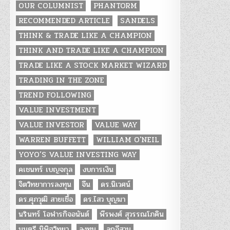
OUR COLUMNIST
PHANTORM
RECOMMENDED ARTICLE
SANDELS
THINK & TRADE LIKE A CHAMPION
THINK AND TRADE LIKE A CHAMPION
TRADE LIKE A STOCK MARKET WIZARD
TRADING IN THE ZONE
TREND FOLLOWING
VALUE INVESTMENT
VALUE INVESTOR
VALUE WAY
WARREN BUFFETT
WILLIAM O'NEIL
YOYO’S VALUE INVESTING WAY
คเชนทร์ เบญจกุล
งบการเงิน
จิตวิทยาการลงทุน
จีน
ดร.นิเวศน์
ดร.ศุภวุฒิ สายเชื้อ
ดร.ไสว บุญมา
นรินทร์ โอฬารกิจอนันต์
พีรพงศ์ สุวรรณโภคิน
มนตรี นิพิฐวิทยา
ลงทุน
ลูกอีสาน