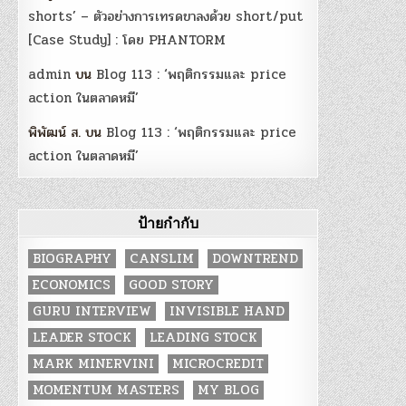
shorts’ – ตัวอย่างการเทรดขาลงด้วย short/put
[Case Study] : โดย PHANTORM
admin
บน
Blog 113 : ‘พฤติกรรมและ price
action ในตลาดหมี’
พิพัฒน์ ส.
บน
Blog 113 : ‘พฤติกรรมและ price
action ในตลาดหมี’
ป้ายกำกับ
BIOGRAPHY
CANSLIM
DOWNTREND
ECONOMICS
GOOD STORY
GURU INTERVIEW
INVISIBLE HAND
LEADER STOCK
LEADING STOCK
MARK MINERVINI
MICROCREDIT
MOMENTUM MASTERS
MY BLOG