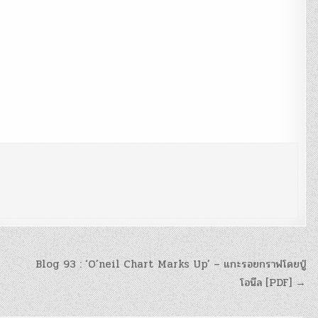
Blog 93 : ‘O’neil Chart Marks Up’ – แกะรอยกราฟโดยปู่
โอนีล [PDF] →