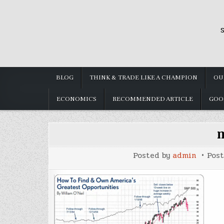
Skip
to
S
content
BLOG
THINK & TRADE LIKE A CHAMPION
OU
ECONOMICS
RECOMMENDED ARTICLE
GOO
Posted by
admin
Pos