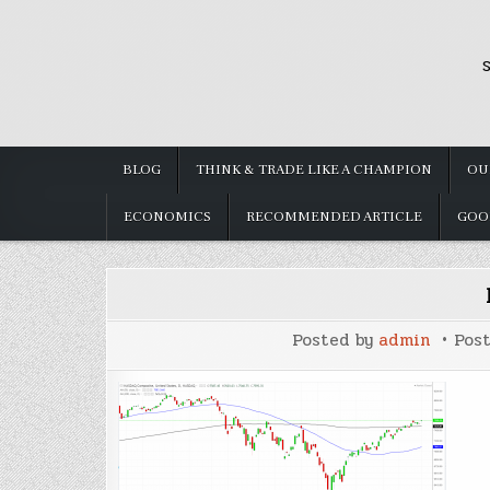
Skip
to
S
content
BLOG
THINK & TRADE LIKE A CHAMPION
OU
ECONOMICS
RECOMMENDED ARTICLE
GOO
Posted by
admin
Pos