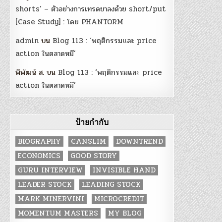
shorts’ – ตัวอย่างการเทรดขาลงด้วย short/put
[Case Study] : โดย PHANTORM
admin
บน
Blog 113 : ‘พฤติกรรมและ price
action ในตลาดหมี’
พิพัฒน์ ส.
บน
Blog 113 : ‘พฤติกรรมและ price
action ในตลาดหมี’
ป้ายกำกับ
BIOGRAPHY
CANSLIM
DOWNTREND
ECONOMICS
GOOD STORY
GURU INTERVIEW
INVISIBLE HAND
LEADER STOCK
LEADING STOCK
MARK MINERVINI
MICROCREDIT
MOMENTUM MASTERS
MY BLOG