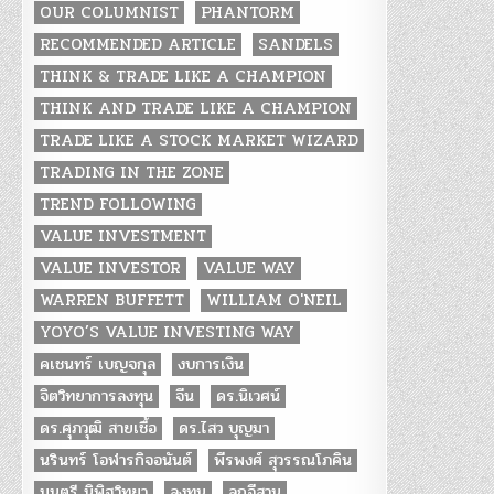
OUR COLUMNIST
PHANTORM
RECOMMENDED ARTICLE
SANDELS
THINK & TRADE LIKE A CHAMPION
THINK AND TRADE LIKE A CHAMPION
TRADE LIKE A STOCK MARKET WIZARD
TRADING IN THE ZONE
TREND FOLLOWING
VALUE INVESTMENT
VALUE INVESTOR
VALUE WAY
WARREN BUFFETT
WILLIAM O'NEIL
YOYO’S VALUE INVESTING WAY
คเชนทร์ เบญจกุล
งบการเงิน
จิตวิทยาการลงทุน
จีน
ดร.นิเวศน์
ดร.ศุภวุฒิ สายเชื้อ
ดร.ไสว บุญมา
นรินทร์ โอฬารกิจอนันต์
พีรพงศ์ สุวรรณโภคิน
มนตรี นิพิฐวิทยา
ลงทุน
ลูกอีสาน