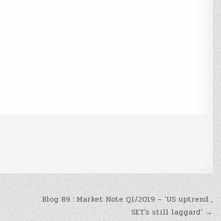
Blog 89 : Market Note Q1/2019 – ‘US uptrend ,
SET’s still laggard’ →