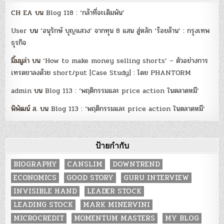
CH EA
บน
Blog 118 : ‘กล้าที่จะเดิมพัน’
User
บน
‘อนุรักษ์ บุญแสวง’ จากทุน 8 แสน สู่หลัก ‘ร้อยล้าน’ : กรุงเทพ
ธุรกิจ
มิ้มมูล่า
บน
‘How to make money selling shorts’ – ตัวอย่างการ
เทรดขาลงด้วย short/put [Case Study] : โดย PHANTORM
admin
บน
Blog 113 : ‘พฤติกรรมและ price action ในตลาดหมี’
พิพัฒน์ ส.
บน
Blog 113 : ‘พฤติกรรมและ price action ในตลาดหมี’
ป้ายกำกับ
BIOGRAPHY
CANSLIM
DOWNTREND
ECONOMICS
GOOD STORY
GURU INTERVIEW
INVISIBLE HAND
LEADER STOCK
LEADING STOCK
MARK MINERVINI
MICROCREDIT
MOMENTUM MASTERS
MY BLOG