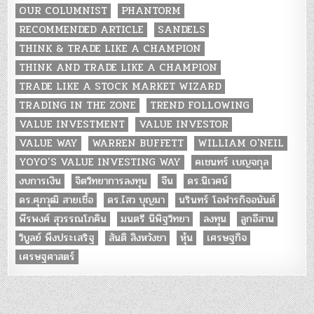
OUR COLUMNIST
PHANTORM
RECOMMENDED ARTICLE
SANDELS
THINK & TRADE LIKE A CHAMPION
THINK AND TRADE LIKE A CHAMPION
TRADE LIKE A STOCK MARKET WIZARD
TRADING IN THE ZONE
TREND FOLLOWING
VALUE INVESTMENT
VALUE INVESTOR
VALUE WAY
WARREN BUFFETT
WILLIAM O'NEIL
YOYO’S VALUE INVESTING WAY
คเชนทร์ เบญจกุล
งบการเงิน
จิตวิทยาการลงทุน
จีน
ดร.นิเวศน์
ดร.ศุภวุฒิ สายเชื้อ
ดร.ไสว บุญมา
นรินทร์ โอฬารกิจอนันต์
พีรพงศ์ สุวรรณโภคิน
มนตรี นิพิฐวิทยา
ลงทุน
ลูกอีสาน
วิบูลย์ พึงประเสริฐ
สันติ สิงหวังชา
หุ้น
เศรษฐกิจ
เศรษฐศาสตร์