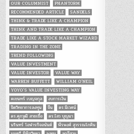
OUR COLUMNIST
PHANTORM
RECOMMENDED ARTICLE
SANDELS
THINK & TRADE LIKE A CHAMPION
THINK AND TRADE LIKE A CHAMPION
TRADE LIKE A STOCK MARKET WIZARD
TRADING IN THE ZONE
TREND FOLLOWING
VALUE INVESTMENT
VALUE INVESTOR
VALUE WAY
WARREN BUFFETT
WILLIAM O'NEIL
YOYO’S VALUE INVESTING WAY
คเชนทร์ เบญจกุล
งบการเงิน
จิตวิทยาการลงทุน
จีน
ดร.นิเวศน์
ดร.ศุภวุฒิ สายเชื้อ
ดร.ไสว บุญมา
นรินทร์ โอฬารกิจอนันต์
พีรพงศ์ สุวรรณโภคิน
มนตรี นิพิฐวิทยา
ลงทุน
ลูกอีสาน