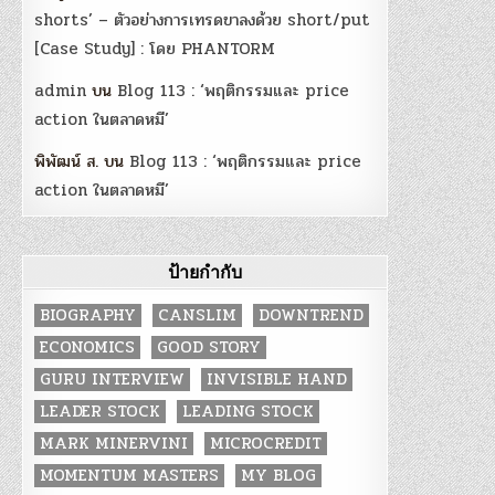
shorts’ – ตัวอย่างการเทรดขาลงด้วย short/put
[Case Study] : โดย PHANTORM
admin
บน
Blog 113 : ‘พฤติกรรมและ price
action ในตลาดหมี’
พิพัฒน์ ส.
บน
Blog 113 : ‘พฤติกรรมและ price
action ในตลาดหมี’
ป้ายกำกับ
BIOGRAPHY
CANSLIM
DOWNTREND
ECONOMICS
GOOD STORY
GURU INTERVIEW
INVISIBLE HAND
LEADER STOCK
LEADING STOCK
MARK MINERVINI
MICROCREDIT
MOMENTUM MASTERS
MY BLOG