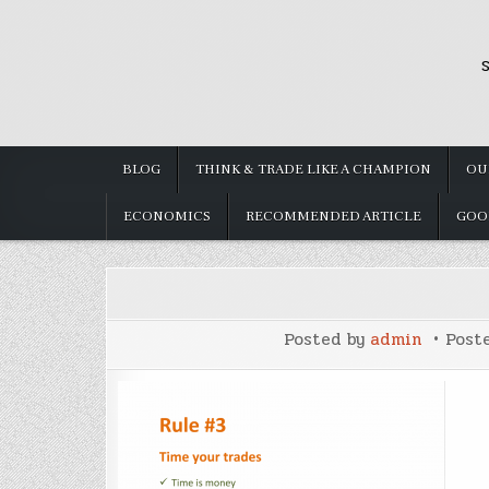
Skip
to
S
content
BLOG
THINK & TRADE LIKE A CHAMPION
OU
ECONOMICS
RECOMMENDED ARTICLE
GOO
Posted by
admin
Post