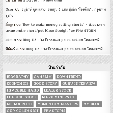
CH EA
บน
Blog 118 : ‘กล้าที่จะเดิมพัน’
User
บน
‘อนุรักษ์ บุญแสวง’ จากทุน 8 แสน สู่หลัก ‘ร้อยล้าน’ : กรุงเทพ
ธุรกิจ
มิ้มมูล่า
บน
‘How to make money selling shorts’ – ตัวอย่างการ
เทรดขาลงด้วย short/put [Case Study] : โดย PHANTORM
admin
บน
Blog 113 : ‘พฤติกรรมและ price action ในตลาดหมี’
พิพัฒน์ ส.
บน
Blog 113 : ‘พฤติกรรมและ price action ในตลาดหมี’
ป้ายกำกับ
BIOGRAPHY
CANSLIM
DOWNTREND
ECONOMICS
GOOD STORY
GURU INTERVIEW
INVISIBLE HAND
LEADER STOCK
LEADING STOCK
MARK MINERVINI
MICROCREDIT
MOMENTUM MASTERS
MY BLOG
OUR COLUMNIST
PHANTORM