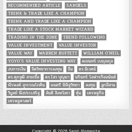
RECOMMENDED ARTICLE
SANDELS
THINK & TRADE LIKE A CHAMPION
THINK AND TRADE LIKE A CHAMPION
TRADE LIKE A STOCK MARKET WIZARD
TRADING IN THE ZONE
TREND FOLLOWING
VALUE INVESTMENT
VALUE INVESTOR
VALUE WAY
WARREN BUFFETT
WILLIAM O'NEIL
YOYO’S VALUE INVESTING WAY
คเชนทร์ เบญจกุล
งบการเงิน
จิตวิทยาการลงทุน
จีน
ดร.นิเวศน์
ดร.ศุภวุฒิ สายเชื้อ
ดร.ไสว บุญมา
นรินทร์ โอฬารกิจอนันต์
พีรพงศ์ สุวรรณโภคิน
มนตรี นิพิฐวิทยา
ลงทุน
ลูกอีสาน
วิบูลย์ พึงประเสริฐ
สันติ สิงหวังชา
หุ้น
เศรษฐกิจ
เศรษฐศาสตร์
Copyright © 2026 Sarut-Homesite