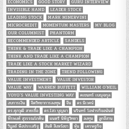
ECONOMICS
GOOD STORY
GURU INTERVIEW
INVISIBLE HAND
LEADER STOCK
LEADING STOCK
MARK MINERVINI
MICROCREDIT
MOMENTUM MASTERS
MY BLOG
OUR COLUMNIST
PHANTORM
RECOMMENDED ARTICLE
SANDELS
THINK & TRADE LIKE A CHAMPION
THINK AND TRADE LIKE A CHAMPION
TRADE LIKE A STOCK MARKET WIZARD
TRADING IN THE ZONE
TREND FOLLOWING
VALUE INVESTMENT
VALUE INVESTOR
VALUE WAY
WARREN BUFFETT
WILLIAM O'NEIL
YOYO’S VALUE INVESTING WAY
คเชนทร์ เบญจกุล
งบการเงิน
จิตวิทยาการลงทุน
จีน
ดร.นิเวศน์
ดร.ศุภวุฒิ สายเชื้อ
ดร.ไสว บุญมา
นรินทร์ โอฬารกิจอนันต์
พีรพงศ์ สุวรรณโภคิน
มนตรี นิพิฐวิทยา
ลงทุน
ลูกอีสาน
วิบูลย์ พึงประเสริฐ
สันติ สิงหวังชา
หุ้น
เศรษฐกิจ