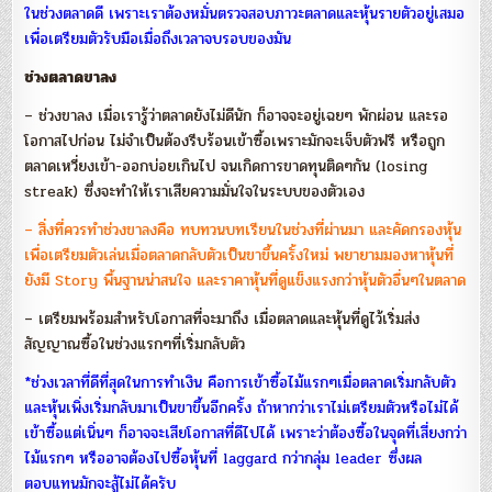
ในช่วงตลาดดี เพราะเราต้องหมั่นตรวจสอบภาวะตลาดและหุ้นรายตัวอยู่เสมอ
เพื่อเตรียมตัวรับมือเมื่อถึงเวลาจบรอบของมัน
ช่วงตลาดขาลง
– ช่วงขาลง เมื่อเรารู้ว่าตลาดยังไม่ดีนัก ก็อาจจะอยู่เฉยๆ พักผ่อน และรอ
โอกาสไปก่อน ไม่จำเป็นต้องรีบร้อนเข้าซื้อเพราะมักจะเจ็บตัวฟรี หรือถูก
ตลาดเหวี่ยงเข้า-ออกบ่อยเกินไป จนเกิดการขาดทุนติดๆกัน (losing
streak) ซึ่งจะทำให้เราเสียความมั่นใจในระบบของตัวเอง
– สิ่งที่ควรทำช่วงขาลงคือ ทบทวนบทเรียนในช่วงที่ผ่านมา และคัดกรองหุ้น
เพื่อเตรียมตัวเล่นเมื่อตลาดกลับตัวเป็นขาขึ้นครั้งใหม่ พยายามมองหาหุ้นที่
ยังมี Story พื้นฐานน่าสนใจ และราคาหุ้นที่ดูแข็งแรงกว่าหุ้นตัวอื่นๆในตลาด
– เตรียมพร้อมสำหรับโอกาสที่จะมาถึง เมื่อตลาดและหุ้นที่ดูไว้เริ่มส่ง
สัญญาณซื้อในช่วงแรกๆที่เริ่มกลับตัว
*ช่วงเวลาที่ดีที่สุดในการทำเงิน คือการเข้าซื้อไม้แรกๆเมื่อตลาดเริ่มกลับตัว
และหุ้นเพิ่งเริ่มกลับมาเป็นขาขึ้นอีกครั้ง ถ้าหากว่าเราไม่เตรียมตัวหรือไม่ได้
เข้าซื้อแต่เนิ่นๆ ก็อาจจะเสียโอกาสที่ดีไปได้ เพราะว่าต้องซื้อในจุดที่เสี่ยงกว่า
ไม้แรกๆ หรืออาจต้องไปซื้อหุ้นที่ laggard กว่ากลุ่ม leader ซึ่งผล
ตอบแทนมักจะสู้ไม่ได้ครับ