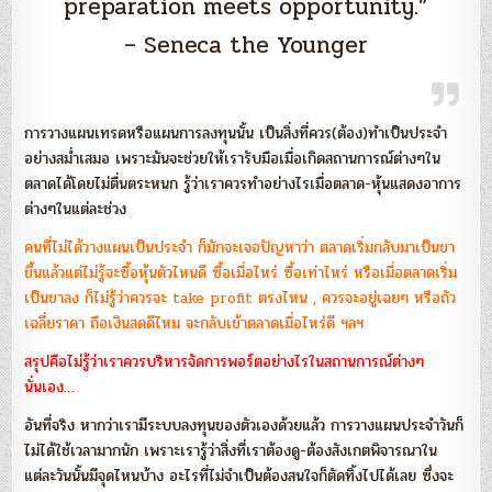
preparation meets opportunity.”
– Seneca the Younger
การวางแผนเทรดหรือแผนการลงทุนนั้น เป็นสิ่งที่ควร(ต้อง)ทำเป็นประจำ
อย่างสม่ำเสมอ เพราะมันจะช่วยให้เรารับมือเมื่อเกิดสถานการณ์ต่างๆใน
ตลาดได้โดยไม่ตื่นตระหนก รู้ว่าเราควรทำอย่างไรเมื่อตลาด-หุ้นแสดงอาการ
ต่างๆในแต่ละช่วง
คนที่ไม่ได้วางแผนเป็นประจำ ก็มักจะเจอปัญหาว่า ตลาดเริ่มกลับมาเป็นขา
ขึ้นแล้วแต่ไม่รู้จะซื้อหุ้นตัวไหนดี ซื้อเมื่อไหร่ ซื้อเท่าไหร่ หรือเมื่อตลาดเริ่ม
เป็นขาลง ก็ไม่รู้ว่าควรจะ take profit ตรงไหน , ควรจะอยู่เฉยๆ หรือถัว
เฉลี่ยราคา ถือเงินสดดีไหม จะกลับเข้าตลาดเมื่อไหร่ดี ฯลฯ
สรุปคือไม่รู้ว่าเราควรบริหารจัดการพอร์ตอย่างไรในสถานการณ์ต่างๆ
นั่นเอง…
อันที่จริง หากว่าเรามีระบบลงทุนของตัวเองด้วยแล้ว การวางแผนประจำวันก็
ไม่ได้ใช้เวลามากนัก เพราะเรารู้ว่าสิ่งที่เราต้องดู-ต้องสังเกตพิจารณาใน
แต่ละวันนั้นมีจุดไหนบ้าง อะไรที่ไม่จำเป็นต้องสนใจก็ตัดทิ้งไปได้เลย ซึ่งจะ