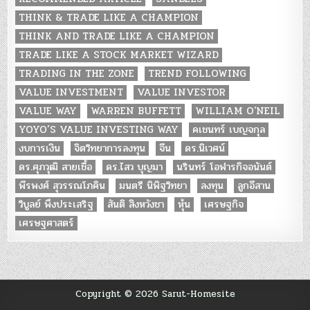
THINK & TRADE LIKE A CHAMPION
THINK AND TRADE LIKE A CHAMPION
TRADE LIKE A STOCK MARKET WIZARD
TRADING IN THE ZONE
TREND FOLLOWING
VALUE INVESTMENT
VALUE INVESTOR
VALUE WAY
WARREN BUFFETT
WILLIAM O'NEIL
YOYO’S VALUE INVESTING WAY
คเชนทร์ เบญจกุล
งบการเงิน
จิตวิทยาการลงทุน
จีน
ดร.นิเวศน์
ดร.ศุภวุฒิ สายเชื้อ
ดร.ไสว บุญมา
นรินทร์ โอฬารกิจอนันต์
พีรพงศ์ สุวรรณโภคิน
มนตรี นิพิฐวิทยา
ลงทุน
ลูกอีสาน
วิบูลย์ พึงประเสริฐ
สันติ สิงหวังชา
หุ้น
เศรษฐกิจ
เศรษฐศาสตร์
Copyright © 2026 Sarut-Homesite