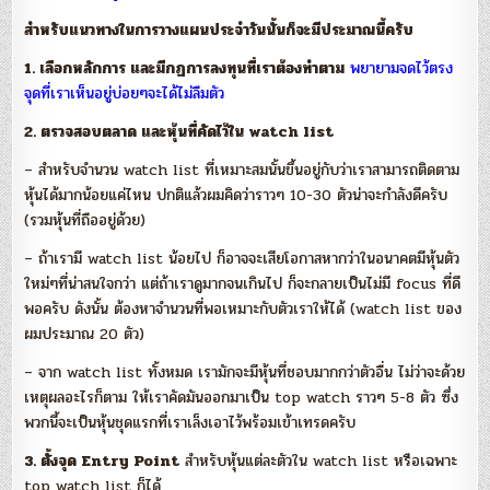
สำหรับแนวทางในการวางแผนประจำวันนั้นก็จะมีประมาณนี้ครับ
1. เลือกหลักการ และมีกฏการลงทุนที่เราต้องทำตาม
พยายามจดไว้ตรง
จุดที่เราเห็นอยู่บ่อยๆจะได้ไม่ลืมตัว
2. ตรวจสอบตลาด และหุ้นที่คัดไว้ใน watch list
– สำหรับจำนวน watch list ที่เหมาะสมนั้นขึ้นอยู่กับว่าเราสามารถติดตาม
หุ้นได้มากน้อยแค่ไหน ปกติแล้วผมคิดว่าราวๆ 10-30 ตัวน่าจะกำลังดีครับ
(รวมหุ้นที่ถืออยู่ด้วย)
– ถ้าเรามี watch list น้อยไป ก็อาจจะเสียโอกาสหากว่าในอนาคตมีหุ้นตัว
ใหม่ๆที่น่าสนใจกว่า แต่ถ้าเราดูมากจนเกินไป ก็จะกลายเป็นไม่มี focus ที่ดี
พอครับ ดังนั้น ต้องหาจำนวนที่พอเหมาะกับตัวเราให้ได้ (watch list ของ
ผมประมาณ 20 ตัว)
– จาก watch list ทั้งหมด เรามักจะมีหุ้นที่ชอบมากกว่าตัวอื่น ไม่ว่าจะด้วย
เหตุผลอะไรก็ตาม ให้เราคัดมันออกมาเป็น top watch ราวๆ 5-8 ตัว ซึ่ง
พวกนี้จะเป็นหุ้นชุดแรกที่เราเล็งเอาไว้พร้อมเข้าเทรดครับ
3. ตั้งจุด Entry Point
สำหรับหุ้นแต่ละตัวใน watch list หรือเฉพาะ
top watch list ก็ได้