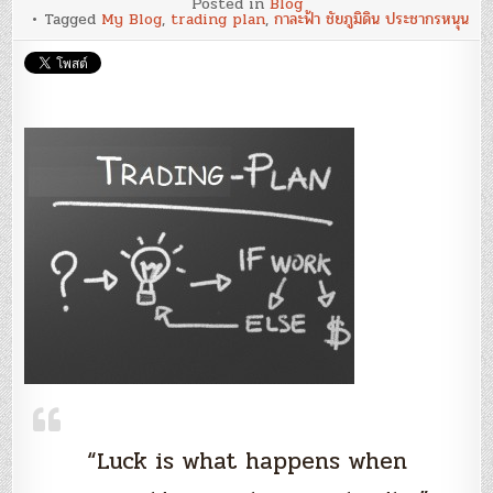
Posted in
Blog
50
Tagged
My Blog
,
trading plan
,
กาละฟ้า ชัยภูมิดิน ประชากรหนุน
:
‘Plan
Your
Trade
and
Trade
Your
Plan!’
–
การ
วางแผน
ทำให้
พร้อม
รับมือ
ทั้ง
ขา
ขึ้น
และ
ขาลง
“Luck is what happens when