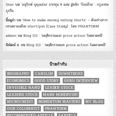
User
บน
‘อนุรักษ์ บุญแสวง’ จากทุน 8 แสน สู่หลัก ‘ร้อยล้าน’ : กรุงเทพ
ธุรกิจ
มิ้มมูล่า
บน
‘How to make money selling shorts’ – ตัวอย่างการ
เทรดขาลงด้วย short/put [Case Study] : โดย PHANTORM
admin
บน
Blog 113 : ‘พฤติกรรมและ price action ในตลาดหมี’
พิพัฒน์ ส.
บน
Blog 113 : ‘พฤติกรรมและ price action ในตลาดหมี’
ป้ายกำกับ
BIOGRAPHY
CANSLIM
DOWNTREND
ECONOMICS
GOOD STORY
GURU INTERVIEW
INVISIBLE HAND
LEADER STOCK
LEADING STOCK
MARK MINERVINI
MICROCREDIT
MOMENTUM MASTERS
MY BLOG
OUR COLUMNIST
PHANTORM
RECOMMENDED ARTICLE
SANDELS