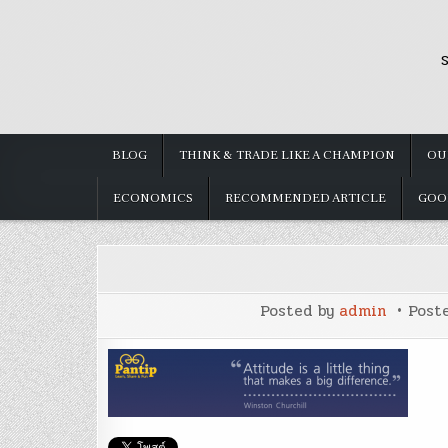
Skip
to
S
content
BLOG
THINK & TRADE LIKE A CHAMPION
OU
ECONOMICS
RECOMMENDED ARTICLE
GOO
Posted by
admin
Post