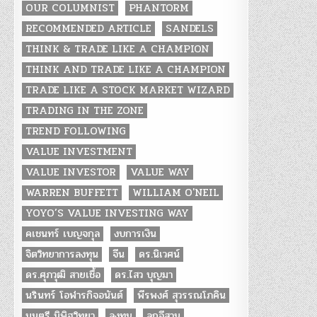
OUR COLUMNIST
PHANTORM
RECOMMENDED ARTICLE
SANDELS
THINK & TRADE LIKE A CHAMPION
THINK AND TRADE LIKE A CHAMPION
TRADE LIKE A STOCK MARKET WIZARD
TRADING IN THE ZONE
TREND FOLLOWING
VALUE INVESTMENT
VALUE INVESTOR
VALUE WAY
WARREN BUFFETT
WILLIAM O'NEIL
YOYO’S VALUE INVESTING WAY
คเชนทร์ เบญจกุล
งบการเงิน
จิตวิทยาการลงทุน
จีน
ดร.นิเวศน์
ดร.ศุภวุฒิ สายเชื้อ
ดร.ไสว บุญมา
นรินทร์ โอฬารกิจอนันต์
พีรพงศ์ สุวรรณโภคิน
มนตรี นิพิฐวิทยา
ลงทุน
ลูกอีสาน