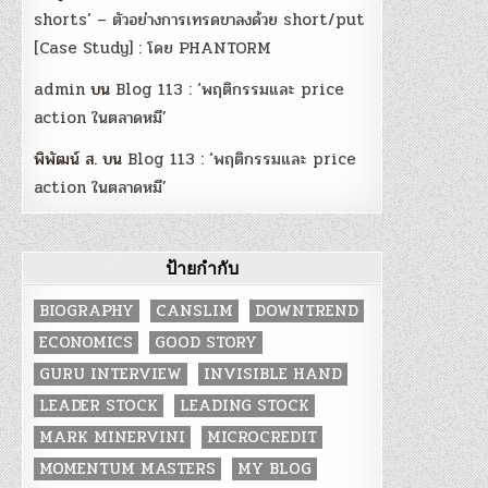
shorts’ – ตัวอย่างการเทรดขาลงด้วย short/put
[Case Study] : โดย PHANTORM
admin
บน
Blog 113 : ‘พฤติกรรมและ price
action ในตลาดหมี’
พิพัฒน์ ส.
บน
Blog 113 : ‘พฤติกรรมและ price
action ในตลาดหมี’
ป้ายกำกับ
BIOGRAPHY
CANSLIM
DOWNTREND
ECONOMICS
GOOD STORY
GURU INTERVIEW
INVISIBLE HAND
LEADER STOCK
LEADING STOCK
MARK MINERVINI
MICROCREDIT
MOMENTUM MASTERS
MY BLOG