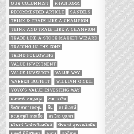
OUR COLUMNIST
PHANTORM
RECOMMENDED ARTICLE
SANDELS
THINK & TRADE LIKE A CHAMPION
THINK AND TRADE LIKE A CHAMPION
TRADE LIKE A STOCK MARKET WIZARD
TRADING IN THE ZONE
TREND FOLLOWING
VALUE INVESTMENT
VALUE INVESTOR
VALUE WAY
WARREN BUFFETT
WILLIAM O'NEIL
YOYO’S VALUE INVESTING WAY
คเชนทร์ เบญจกุล
งบการเงิน
จิตวิทยาการลงทุน
จีน
ดร.นิเวศน์
ดร.ศุภวุฒิ สายเชื้อ
ดร.ไสว บุญมา
นรินทร์ โอฬารกิจอนันต์
พีรพงศ์ สุวรรณโภคิน
มนตรี นิพิฐวิทยา
ลงทุน
ลูกอีสาน