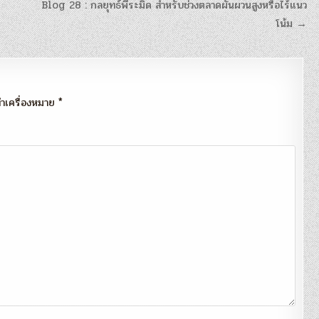
Blog 28 : กลยุทธ์พีระมิด สำหรับช่วงตลาดผันผวนสูงหรือไร้แนว
โน้ม →
กทำเครื่องหมาย
*