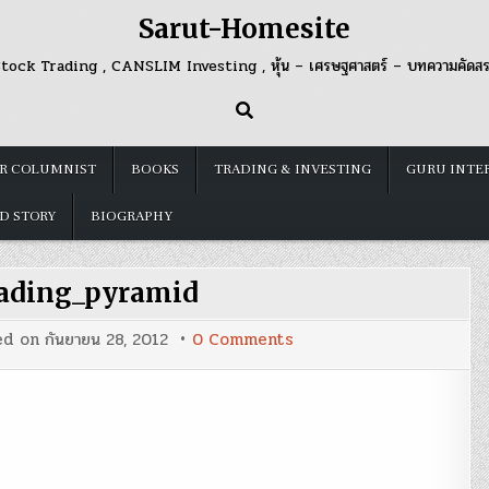
Sarut-Homesite
tock Trading , CANSLIM Investing , หุ้น – เศรษฐศาสตร์ – บทความคัดส
R COLUMNIST
BOOKS
TRADING & INVESTING
GURU INTE
D STORY
BIOGRAPHY
rading_pyramid
on
ed on
กันยายน 28, 2012
0 Comments
forex_trading_pyramid