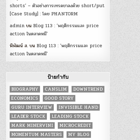
shorts’ – ตัวอย่างการเทรดขาลงด้วย short/put
[Case Study] : โดย PHANTORM
admin
บน
Blog 113 : ‘พฤติกรรมและ price
action ในตลาดหมี’
พิพัฒน์ ส.
บน
Blog 113 : ‘พฤติกรรมและ price
action ในตลาดหมี’
ป้ายกำกับ
BIOGRAPHY
CANSLIM
DOWNTREND
ECONOMICS
GOOD STORY
GURU INTERVIEW
INVISIBLE HAND
LEADER STOCK
LEADING STOCK
MARK MINERVINI
MICROCREDIT
MOMENTUM MASTERS
MY BLOG