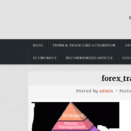
Skip
to
S
content
BLOG
THINK & TRADE LIKE A CHAMPION
OU
ECONOMICS
RECOMMENDED ARTICLE
GOO
forex_t
Posted by
admin
Post