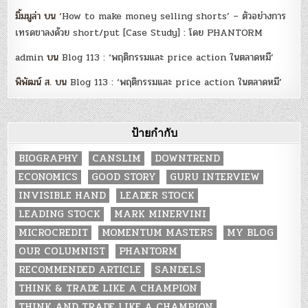
มิ้มมูล่า
บน
‘How to make money selling shorts’ – ตัวอย่างการ
เทรดขาลงด้วย short/put [Case Study] : โดย PHANTORM
admin
บน
Blog 113 : ‘พฤติกรรมและ price action ในตลาดหมี’
พิพัฒน์ ส.
บน
Blog 113 : ‘พฤติกรรมและ price action ในตลาดหมี’
ป้ายกำกับ
BIOGRAPHY
CANSLIM
DOWNTREND
ECONOMICS
GOOD STORY
GURU INTERVIEW
INVISIBLE HAND
LEADER STOCK
LEADING STOCK
MARK MINERVINI
MICROCREDIT
MOMENTUM MASTERS
MY BLOG
OUR COLUMNIST
PHANTORM
RECOMMENDED ARTICLE
SANDELS
THINK & TRADE LIKE A CHAMPION
THINK AND TRADE LIKE A CHAMPION