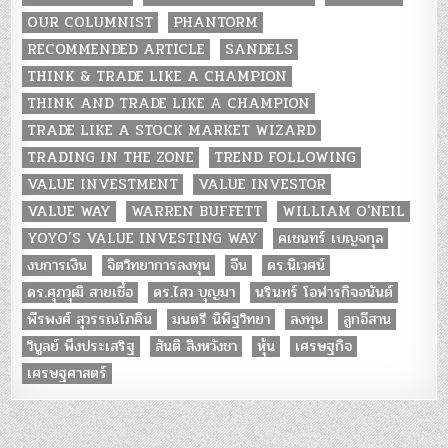
OUR COLUMNIST
PHANTORM
RECOMMENDED ARTICLE
SANDELS
THINK & TRADE LIKE A CHAMPION
THINK AND TRADE LIKE A CHAMPION
TRADE LIKE A STOCK MARKET WIZARD
TRADING IN THE ZONE
TREND FOLLOWING
VALUE INVESTMENT
VALUE INVESTOR
VALUE WAY
WARREN BUFFETT
WILLIAM O'NEIL
YOYO’S VALUE INVESTING WAY
คเชนทร์ เบญจกุล
งบการเงิน
จิตวิทยาการลงทุน
จีน
ดร.นิเวศน์
ดร.ศุภวุฒิ สายเชื้อ
ดร.ไสว บุญมา
นรินทร์ โอฬารกิจอนันต์
พีรพงศ์ สุวรรณโภคิน
มนตรี นิพิฐวิทยา
ลงทุน
ลูกอีสาน
วิบูลย์ พึงประเสริฐ
สันติ สิงหวังชา
หุ้น
เศรษฐกิจ
เศรษฐศาสตร์