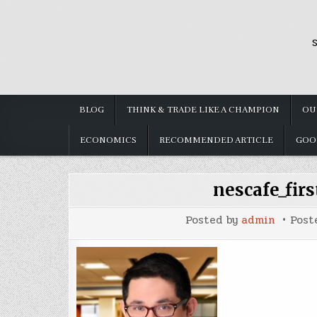
Skip
to
S
content
BLOG
THINK & TRADE LIKE A CHAMPION
OU
ECONOMICS
RECOMMENDED ARTICLE
GOO
nescafe_fir
Posted by
admin
Post