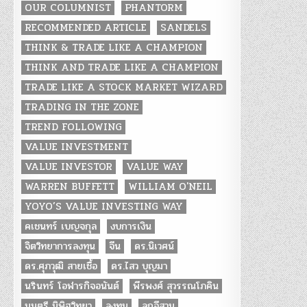
OUR COLUMNIST
PHANTORM
RECOMMENDED ARTICLE
SANDELS
THINK & TRADE LIKE A CHAMPION
THINK AND TRADE LIKE A CHAMPION
TRADE LIKE A STOCK MARKET WIZARD
TRADING IN THE ZONE
TREND FOLLOWING
VALUE INVESTMENT
VALUE INVESTOR
VALUE WAY
WARREN BUFFETT
WILLIAM O'NEIL
YOYO’S VALUE INVESTING WAY
คเชนทร์ เบญจกุล
งบการเงิน
จิตวิทยาการลงทุน
จีน
ดร.นิเวศน์
ดร.ศุภวุฒิ สายเชื้อ
ดร.ไสว บุญมา
นรินทร์ โอฬารกิจอนันต์
พีรพงศ์ สุวรรณโภคิน
มนตรี นิพิฐวิทยา
ลงทุน
ลูกอีสาน