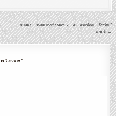
‘แฮปปี้นอย’ ร้านสะดวกซื้อคนจน ในแดน ‘ตากาล็อก’ : จีราวัฒน์
คงแก้ว →
กทำเครื่องหมาย
*