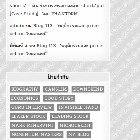
shorts’ – ตัวอย่างการเทรดขาลงด้วย short/put
[Case Study] : โดย PHANTORM
admin
บน
Blog 113 : ‘พฤติกรรมและ price
action ในตลาดหมี’
พิพัฒน์ ส.
บน
Blog 113 : ‘พฤติกรรมและ price
action ในตลาดหมี’
ป้ายกำกับ
BIOGRAPHY
CANSLIM
DOWNTREND
ECONOMICS
GOOD STORY
GURU INTERVIEW
INVISIBLE HAND
LEADER STOCK
LEADING STOCK
MARK MINERVINI
MICROCREDIT
MOMENTUM MASTERS
MY BLOG