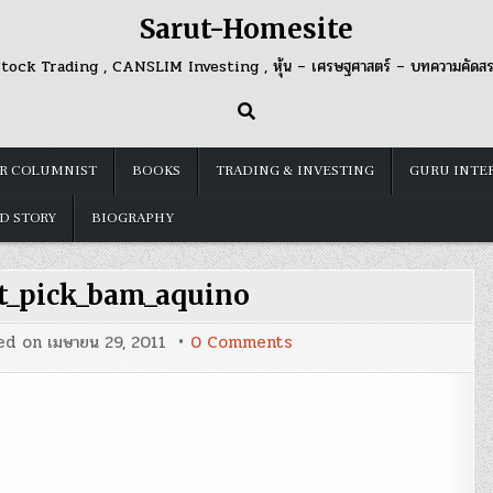
Sarut-Homesite
tock Trading , CANSLIM Investing , หุ้น – เศรษฐศาสตร์ – บทความคัดส
R COLUMNIST
BOOKS
TRADING & INVESTING
GURU INTE
D STORY
BIOGRAPHY
st_pick_bam_aquino
on
ed on
เมษายน 29, 2011
0 Comments
nescafe_first_pick_bam