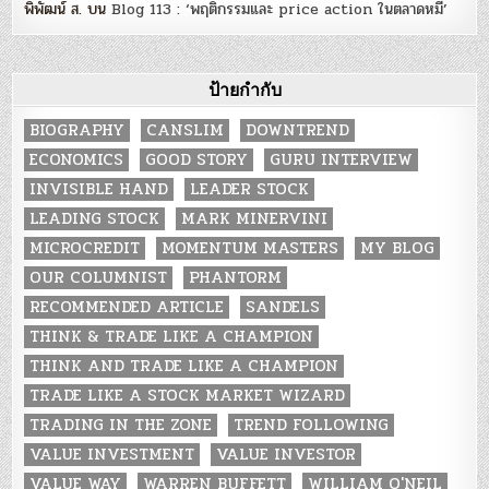
พิพัฒน์ ส.
บน
Blog 113 : ‘พฤติกรรมและ price action ในตลาดหมี’
ป้ายกำกับ
BIOGRAPHY
CANSLIM
DOWNTREND
ECONOMICS
GOOD STORY
GURU INTERVIEW
INVISIBLE HAND
LEADER STOCK
LEADING STOCK
MARK MINERVINI
MICROCREDIT
MOMENTUM MASTERS
MY BLOG
OUR COLUMNIST
PHANTORM
RECOMMENDED ARTICLE
SANDELS
THINK & TRADE LIKE A CHAMPION
THINK AND TRADE LIKE A CHAMPION
TRADE LIKE A STOCK MARKET WIZARD
TRADING IN THE ZONE
TREND FOLLOWING
VALUE INVESTMENT
VALUE INVESTOR
VALUE WAY
WARREN BUFFETT
WILLIAM O'NEIL