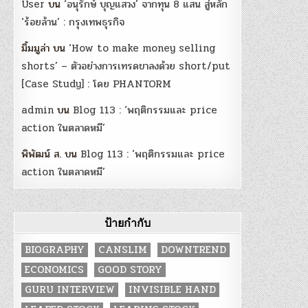
User
บน
‘อนุรักษ์ บุญแสวง’ จากทุน 8 แสน สู่หลัก
‘ร้อยล้าน’ : กรุงเทพธุรกิจ
มิ้มมูล่า
บน
‘How to make money selling
shorts’ – ตัวอย่างการเทรดขาลงด้วย short/put
[Case Study] : โดย PHANTORM
admin
บน
Blog 113 : ‘พฤติกรรมและ price
action ในตลาดหมี’
พิพัฒน์ ส.
บน
Blog 113 : ‘พฤติกรรมและ price
action ในตลาดหมี’
ป้ายกำกับ
BIOGRAPHY
CANSLIM
DOWNTREND
ECONOMICS
GOOD STORY
GURU INTERVIEW
INVISIBLE HAND