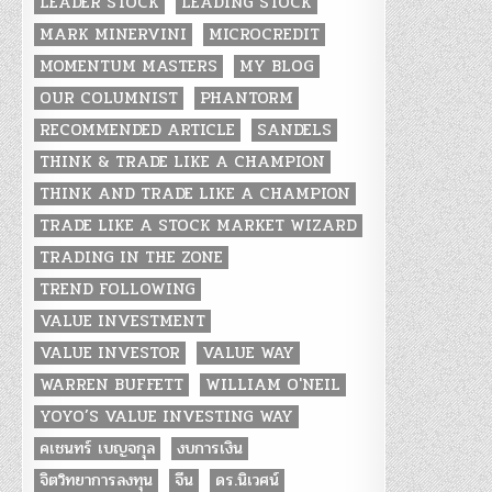
LEADER STOCK
LEADING STOCK
MARK MINERVINI
MICROCREDIT
MOMENTUM MASTERS
MY BLOG
OUR COLUMNIST
PHANTORM
RECOMMENDED ARTICLE
SANDELS
THINK & TRADE LIKE A CHAMPION
THINK AND TRADE LIKE A CHAMPION
TRADE LIKE A STOCK MARKET WIZARD
TRADING IN THE ZONE
TREND FOLLOWING
VALUE INVESTMENT
VALUE INVESTOR
VALUE WAY
WARREN BUFFETT
WILLIAM O'NEIL
YOYO’S VALUE INVESTING WAY
คเชนทร์ เบญจกุล
งบการเงิน
จิตวิทยาการลงทุน
จีน
ดร.นิเวศน์