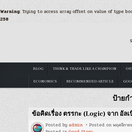
Warning
: Trying to access array offset on value of type bo
258
Skip
to
S
content
BLOG
THINK & TRADE LIKE A CHAMPION
OU
ECONOMICS
RECOMMENDED ARTICLE
GOO
ป้ายก
ข้อคิดเรื่อง ตรรกะ (Logic) จาก อัลเบ
Posted by
admin
Posted on
พฤศจิกาย
Posted in
Good Story