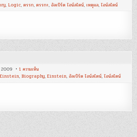
เรื่อง
ory
,
Logic
,
ตรรก
,
ตรรกะ
,
อัลเบิร์ต ไอน์สไตน์
,
เหตุผล
,
ไอน์สไตน์
ตรรกะ
(Logic)
จาก
อัลเบิร์ต
ไอน์ส
ไตน์
บน
, 2009
1 ความเห็น
อัลเบิร์ต
Einstein
,
Biography
,
Einstein
,
อัลเบิร์ต ไอน์สไตน์
,
ไอน์สไตน์
ไอน์ส
ไตน์
[ชีวประวัติ]