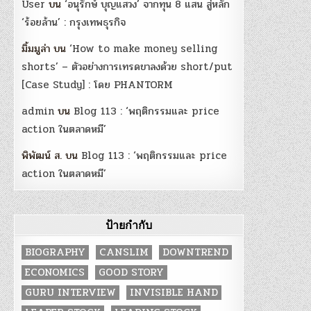
User
บน
‘อนุรักษ์ บุญแสวง’ จากทุน 8 แสน สู่หลัก
‘ร้อยล้าน’ : กรุงเทพธุรกิจ
มิ้มมูล่า
บน
‘How to make money selling
shorts’ – ตัวอย่างการเทรดขาลงด้วย short/put
[Case Study] : โดย PHANTORM
admin
บน
Blog 113 : ‘พฤติกรรมและ price
action ในตลาดหมี’
พิพัฒน์ ส.
บน
Blog 113 : ‘พฤติกรรมและ price
action ในตลาดหมี’
ป้ายกำกับ
BIOGRAPHY
CANSLIM
DOWNTREND
ECONOMICS
GOOD STORY
GURU INTERVIEW
INVISIBLE HAND