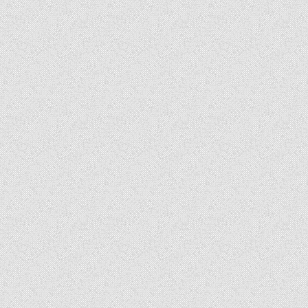
‘ดูไบ’