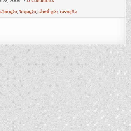
on
น 28, 2009
0 Comments
‘ดูไบ’
เหยื่อ
อสังหาดูไบ
,
วิกฤตดูไบ
,
เจ้าหนี้ ดูไบ
,
เศรษฐกิจ
ฟอง
สบู่
อสัง
หาฯ
/
วิก
ฤต
ดู
ไบ
ถล่ม
ตลาด
ทุน
โลก
ยับ
/
ผ่า
ขุมทรัพย์
และ
เจ้า
หนี้
‘ดูไบ’