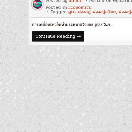
Posted by
admin
Posted on
พฤศจิกาย
Posted in
Economics
Tagged
ดูไบ
,
ฟองสบู่
,
ฟองสบู่อสังหา
,
ฟองสบู่
การเคลื่อนไหวอันน่าประหลาดใจของ ดูไบ ในก…
‘ดูไบ’
Continue Reading
เหยื่อ
ฟอง
สบู่
อสัง
หาฯ
/
วิก
ฤต
ดู
ไบ
ถล่ม
ตลาด
ทุน
โลก
ยับ
/
ผ่า
ขุมทรัพย์
และ
เจ้า
หนี้