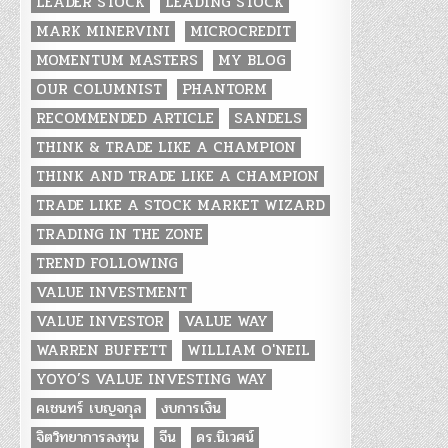
LEADER STOCK
LEADING STOCK
MARK MINERVINI
MICROCREDIT
MOMENTUM MASTERS
MY BLOG
OUR COLUMNIST
PHANTORM
RECOMMENDED ARTICLE
SANDELS
THINK & TRADE LIKE A CHAMPION
THINK AND TRADE LIKE A CHAMPION
TRADE LIKE A STOCK MARKET WIZARD
TRADING IN THE ZONE
TREND FOLLOWING
VALUE INVESTMENT
VALUE INVESTOR
VALUE WAY
WARREN BUFFETT
WILLIAM O'NEIL
YOYO’S VALUE INVESTING WAY
คเชนทร์ เบญจกุล
งบการเงิน
จิตวิทยาการลงทุน
จีน
ดร.นิเวศน์