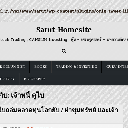
ol in
/var/www/sarut/wp-content/plugins/only-tweet-li
Sarut-Homesite
tock Trading , CANSLIM Investing , หุ้น – เศรษฐศาสตร์ – บทความคัดส
R COLUMNIST
BOOKS
TRADING & INVESTING
GURU INTE
D STORY
BIOGRAPHY
กับ:
เจ้าหนี้ ดูไบ
ดูไบถล่มตลาดทุนโลกยับ / ผ่าขุมทรัพย์ และเจ้า