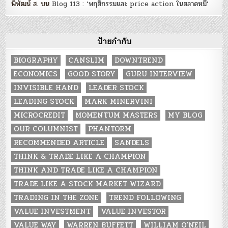
พิพัฒน์ ส.
บน
Blog 113 : ‘พฤติกรรมและ price action ในตลาดหมี’
ป้ายกำกับ
BIOGRAPHY
CANSLIM
DOWNTREND
ECONOMICS
GOOD STORY
GURU INTERVIEW
INVISIBLE HAND
LEADER STOCK
LEADING STOCK
MARK MINERVINI
MICROCREDIT
MOMENTUM MASTERS
MY BLOG
OUR COLUMNIST
PHANTORM
RECOMMENDED ARTICLE
SANDELS
THINK & TRADE LIKE A CHAMPION
THINK AND TRADE LIKE A CHAMPION
TRADE LIKE A STOCK MARKET WIZARD
TRADING IN THE ZONE
TREND FOLLOWING
VALUE INVESTMENT
VALUE INVESTOR
VALUE WAY
WARREN BUFFETT
WILLIAM O'NEIL