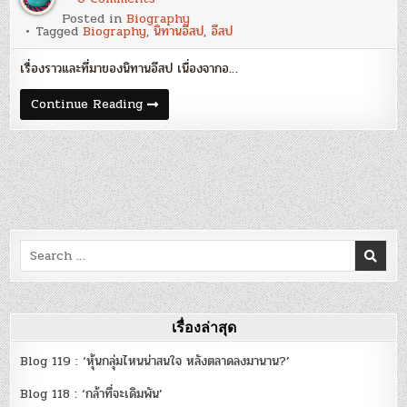
“อีสป”
Posted in
Biography
เจ้า
Tagged
Biography
,
นิทานอีสป
,
อีสป
แห่ง
ปรัชญา
ชีวิต…
เรื่องราวและที่มาของนิทานอีสป เนื่องจากอ…
บุรุษ
ที่
คน
“อีสป”
Continue Reading
ทั้ง
เจ้า
โลก
แห่ง
ต้อง
ปรัชญา
รู้จัก
ชีวิต…
[เจ้าของ
บุรุษ
นิทาน
ที่
อีสป
คน
ก้อง
ทั้ง
โลก]
โลก
ต้อง
รู้จัก
Search
[เจ้าของ
นิทาน
for:
อีสป
ก้อง
โลก]
เรื่องล่าสุด
Blog 119 : ‘หุ้นกลุ่มไหนน่าสนใจ หลังตลาดลงมานาน?’
Blog 118 : ‘กล้าที่จะเดิมพัน’