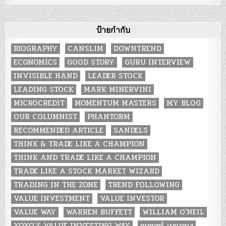
ป้ายกำกับ
BIOGRAPHY
CANSLIM
DOWNTREND
ECONOMICS
GOOD STORY
GURU INTERVIEW
INVISIBLE HAND
LEADER STOCK
LEADING STOCK
MARK MINERVINI
MICROCREDIT
MOMENTUM MASTERS
MY BLOG
OUR COLUMNIST
PHANTORM
RECOMMENDED ARTICLE
SANDELS
THINK & TRADE LIKE A CHAMPION
THINK AND TRADE LIKE A CHAMPION
TRADE LIKE A STOCK MARKET WIZARD
TRADING IN THE ZONE
TREND FOLLOWING
VALUE INVESTMENT
VALUE INVESTOR
VALUE WAY
WARREN BUFFETT
WILLIAM O'NEIL
YOYO’S VALUE INVESTING WAY
คเชนทร์ เบญจกุล