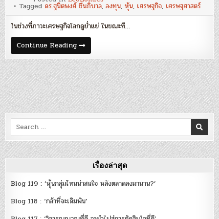
ของ
Tagged
ดร.ฐนิตพงศ์ ชื่นภิบาล
,
ลงทุน
,
หุ้น
,
เศรษฐกิจ
,
เศรษฐศาสตร์
เศรษฐกิจ
ตกต่ำ
:
ในช่วงที่ภาวะเศรษฐกิจโลกดูย่ำแย่ ในขณะที…
ดร.ฐ
นิต
พงศ์
ข้อดี
Continue Reading
ชื่น
ของ
ภิ
เศรษฐกิจ
บาล
ตกต่ำ
:
ดร.ฐ
นิต
พงศ์
ชื่น
ภิ
บาล
Search
for:
เรื่องล่าสุด
Blog 119 : ‘หุ้นกลุ่มไหนน่าสนใจ หลังตลาดลงมานาน?’
Blog 118 : ‘กล้าที่จะเดิมพัน’
Blog 117 : ‘วิจารณญาณที่ดี จะนำไปสู่การตัดสินใจที่ดี’