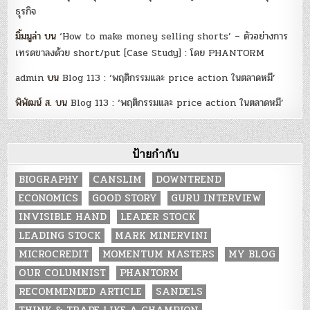
ธุรกิจ
มิ้มมูล่า
บน
‘How to make money selling shorts’ – ตัวอย่างการ
เทรดขาลงด้วย short/put [Case Study] : โดย PHANTORM
admin
บน
Blog 113 : ‘พฤติกรรมและ price action ในตลาดหมี’
พิพัฒน์ ส.
บน
Blog 113 : ‘พฤติกรรมและ price action ในตลาดหมี’
ป้ายกำกับ
BIOGRAPHY
CANSLIM
DOWNTREND
ECONOMICS
GOOD STORY
GURU INTERVIEW
INVISIBLE HAND
LEADER STOCK
LEADING STOCK
MARK MINERVINI
MICROCREDIT
MOMENTUM MASTERS
MY BLOG
OUR COLUMNIST
PHANTORM
RECOMMENDED ARTICLE
SANDELS