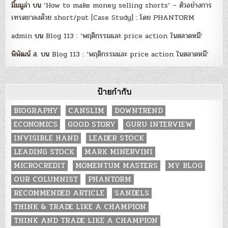
มิ้มมูล่า
บน
‘How to make money selling shorts’ – ตัวอย่างการ
เทรดขาลงด้วย short/put [Case Study] : โดย PHANTORM
admin
บน
Blog 113 : ‘พฤติกรรมและ price action ในตลาดหมี’
พิพัฒน์ ส.
บน
Blog 113 : ‘พฤติกรรมและ price action ในตลาดหมี’
ป้ายกำกับ
BIOGRAPHY
CANSLIM
DOWNTREND
ECONOMICS
GOOD STORY
GURU INTERVIEW
INVISIBLE HAND
LEADER STOCK
LEADING STOCK
MARK MINERVINI
MICROCREDIT
MOMENTUM MASTERS
MY BLOG
OUR COLUMNIST
PHANTORM
RECOMMENDED ARTICLE
SANDELS
THINK & TRADE LIKE A CHAMPION
THINK AND TRADE LIKE A CHAMPION