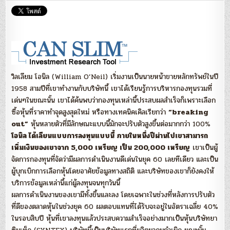
S-
L-
I-
M”
7
เคล็
ลับ
“วิล
เลีย
โอ
นิล”
วิลเลียม โอนิล (William O’Neil) เริ่มงานเป็นนายหน้าขายหลักทรัพย์ในปี
:
วิบูลย
1958 สามปีที่เขาทำงานกับบริษัทนี้ เขาได้เรียนรู้การบริหารกองทุนรวมที่
พึง
เด่นๆในขณะนั้น เขาได้ค้นพบว่ากองทุนเหล่านี้ประสบผลสำเร็จก็เพราะเลือก
ประเ
ซื้อหุ้นที่ราคาทำจุดสูงสุดใหม่ หรือทางเทคนิคเคิลเรียกว่า
“breaking
out”
หุ้นหลายตัวที่มีลักษณะแบบนี้มักจะปรับตัวสูงขึ้นต่อมากกว่า 100%
โอนิล ได้เลียนแบบการลงทุนแบบนี้ ภายในหนึ่งปีผ่านไปเขาสามารถ
เพิ่มเงินของเขาจาก 5,000 เหรียญ เป็น 200,000 เหรียญ
เขาเป็นผู้
จัดการกองทุนที่จัดว่ามีผลการดำเนินงานดีเด่นในยุค 60 เลยทีเดียว และเป็น
ผู้บุกเบิกการเลือกหุ้นโดยอาศัยข้อมูลทางสถิติ และบริษัทของเขาก็ยังคงให้
บริการข้อมูลเหล่านี้แก่ผู้ลงทุนจนทุกวันนี้
ผลการดำเนินงานของเขามีทั้งขึ้นและลง โดยเฉพาะในช่วงที่หลังการปรับตัว
ที่ดีของตลาดหุ้นในช่วงยุค 60 ผลตอบแทนที่ได้รับจะอยู่ในอัตราเฉลี่ย 40%
ในรอบสิบปี หุ้นที่เขาลงทุนแล้วประสบความสำเร็จอย่างมากเป็นหุ้นบริษัทยา