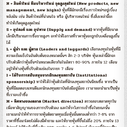
N = สินค้าใหม่ ทีมบริหารใหม่ จุดสูงสุดใหม่ (New products, new
management, new highs)
หุ้นที่ดีมักจะมีเรื่องราวใหม่ๆอยู่เบื้อง
หลังมัน เช่น สินค้าใหม่ที่น่าสนใจ หรือ ผู้บริหารคนใหม่ ซึ่งสิ่งเหล่านี้จะ
ทำให้เกิดจุดสูงสุดใหม่
S = อุปสงค์ และ อุปทาน (Supply and demand)
หากหุ้นที่มีขนาด
เล็กมีปริมาณการซื้อขายสูงๆ จะทำให้โอกาสที่ราคาหุ้นจะถูกขับเคลื่อนสูงขึ้น
ได้
L = ผู้นำ และ ผู้ตาม (Leaders and laggards)
เลือกลงทุนในหุ้นที่มี
ความเข้มแข็งในอันดับต้นของหมวดนั้นๆ สัก 2-3 บริษัท หุ้นเหล่านี้มักจะ
ปรับตัวดีกว่าหุ้นอื่นๆในหมวดเดียวกันในอัตรา 80-90% ภายใน 12 เดือน
อยู่ให้ห่างหุ้นที่ปรับตัวแย่ลงในระยะ 7 เดือน
I = ได้รับการสนับสนุนจากนักลงทุนสถาบัน (Institutional
sponsorship)
หาให้ได้ว่าหุ้นตัวใดที่นักลงทุนสถาบันนิยมซื้อ หากเป็น
หุ้นที่มีผลตอบแทนดีและนักลงทุนสถาบันยังมีอยู่น้อย เราอาจจะนำมาเป็นหุ้น
ที่เราจะเข้าซื้อ
M = ทิศทางของตลาด (Market direction)
ตรวจสอบตลาดทุกวัน
เพื่อหาสัญญาณของการปรับตัวลง และให้ระวังการเข้าซื้อในขณะนั้น
เขาแนะนำให้ทำการขายหุ้นตัดขาดทุนเมื่อหุ้นนั้นตกลงต่ำกว่า 7-8% จาก
ราคาที่ซื้อมาโดยไม่ต้องมีคำถาม และให้ขายหุ้นที่ขึ้นไม่ถึง 20% ภายใน 13