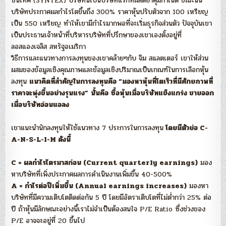
ซินเท็ค (SYNTEX) บริษัทนี้เป็นบริษัทแรกที่ผลิตยาคุมกำเนิด ขณะนั้น
บริษัทประกาศผลกำไรโตขึ้นถึง 300% ราคาหุ้นปรับตัวจาก 100 เหรียญ
เป็น 550 เหรียญ ทำให้เขามีกำไรมากพอที่จะเริ่มธุรกิจส่วนตัว ปัจจุบันเขา
เป็นประธานเจ้าหน้าที่บริหารบริษัทที่ปรึกษาของเขาเองตั้งอยู่ที่
ลอสแองเจลิส สหรัฐอเมริกา
วิธีการและแนวทางการลงทุนของเขาคล้ายๆกับ จิม สแลตเตอร์ เขาให้ส่วน
ผสมของข้อมูลเชิงคุณภาพและข้อมูลเชิงปริมาณเป็นเกณฑ์ในการเลือกหุ้น
ลงทุน
แนวคิดที่สำคัญในการลงทุนคือ “มองหาหุ้นที่โตเร็วที่มีศักยภาพที่
ราคาจะพุ่งขึ้นอย่างรุนแรง”
นั้นคือ ซื้อหุ้นเมื่อบริษัทแข็งแกร่ง ขายออก
เมื่อบริษัทอ่อนแอลง
เขาแนะนำนักลงทุนให้ใช้แนวทาง 7 ประการในการลงทุน
โดยมีตัวย่อ C-
A-N-S-L-I-M ดังนี้
C = ผลกำไรไตรมาสก่อน (Current quarterly earnings)
มอง
หาบริษัทที่เพิ่งประกาศผลการดำเนินงานเพิ่มขึ้น 40-500%
A = กำไรต่อปีเพิ่มขึ้น (Annual earnings increases)
มองหา
บริษัทที่มีความเติบโตติดต่อกัน 5 ปี โดยมีอัตราเติบโตที่ไม่ต่ำกว่า 25% ต่อ
ปี ถ้าหุ้นมีลักษณะอย่างนี้เราไม่จำเป็นต้องสนใจ P/E Ratio ซึ่งช่วงของ
P/E อาจจะอยู่ที่ 20 ขึ้นไป