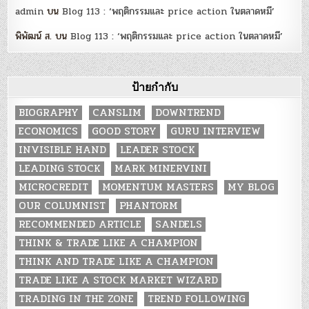
admin
บน
Blog 113 : ‘พฤติกรรมและ price action ในตลาดหมี’
พิพัฒน์ ส.
บน
Blog 113 : ‘พฤติกรรมและ price action ในตลาดหมี’
ป้ายกำกับ
BIOGRAPHY
CANSLIM
DOWNTREND
ECONOMICS
GOOD STORY
GURU INTERVIEW
INVISIBLE HAND
LEADER STOCK
LEADING STOCK
MARK MINERVINI
MICROCREDIT
MOMENTUM MASTERS
MY BLOG
OUR COLUMNIST
PHANTORM
RECOMMENDED ARTICLE
SANDELS
THINK & TRADE LIKE A CHAMPION
THINK AND TRADE LIKE A CHAMPION
TRADE LIKE A STOCK MARKET WIZARD
TRADING IN THE ZONE
TREND FOLLOWING