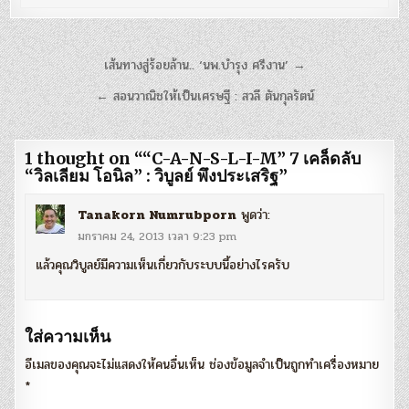
แนะแนว
เส้นทางสู่ร้อยล้าน.. ‘นพ.บำรุง ศรีงาน’ →
เรื่อง
← สอนวาณิชให้เป็นเศรษฐี : สวลี ตันกุลรัตน์
1 thought on “
“C-A-N-S-L-I-M” 7 เคล็ดลับ
“วิลเลียม โอนิล” : วิบูลย์ พึงประเสริฐ
”
Tanakorn Numrubporn
พูดว่า:
มกราคม 24, 2013 เวลา 9:23 pm
แล้วคุณวิบูลย์มีความเห็นเกี่ยวกับระบบนี้อย่างไรครับ
ใส่ความเห็น
อีเมลของคุณจะไม่แสดงให้คนอื่นเห็น
ช่องข้อมูลจำเป็นถูกทำเครื่องหมาย
*