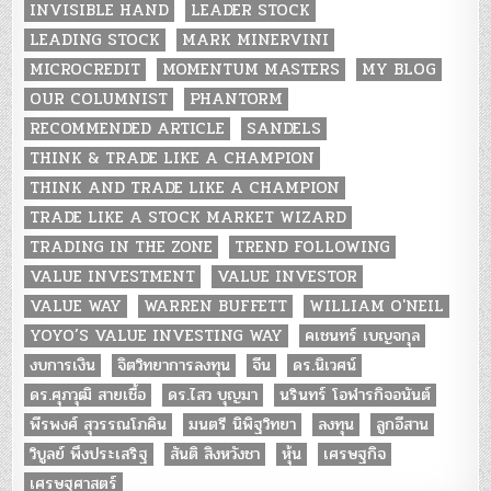
INVISIBLE HAND
LEADER STOCK
LEADING STOCK
MARK MINERVINI
MICROCREDIT
MOMENTUM MASTERS
MY BLOG
OUR COLUMNIST
PHANTORM
RECOMMENDED ARTICLE
SANDELS
THINK & TRADE LIKE A CHAMPION
THINK AND TRADE LIKE A CHAMPION
TRADE LIKE A STOCK MARKET WIZARD
TRADING IN THE ZONE
TREND FOLLOWING
VALUE INVESTMENT
VALUE INVESTOR
VALUE WAY
WARREN BUFFETT
WILLIAM O'NEIL
YOYO’S VALUE INVESTING WAY
คเชนทร์ เบญจกุล
งบการเงิน
จิตวิทยาการลงทุน
จีน
ดร.นิเวศน์
ดร.ศุภวุฒิ สายเชื้อ
ดร.ไสว บุญมา
นรินทร์ โอฬารกิจอนันต์
พีรพงศ์ สุวรรณโภคิน
มนตรี นิพิฐวิทยา
ลงทุน
ลูกอีสาน
วิบูลย์ พึงประเสริฐ
สันติ สิงหวังชา
หุ้น
เศรษฐกิจ
เศรษฐศาสตร์