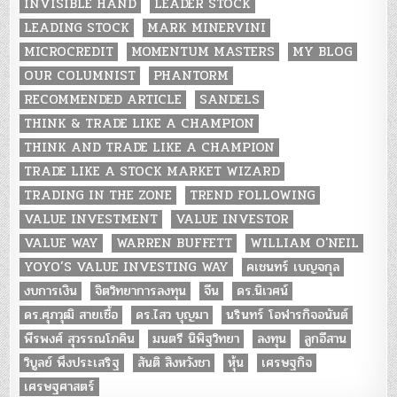
INVISIBLE HAND
LEADER STOCK
LEADING STOCK
MARK MINERVINI
MICROCREDIT
MOMENTUM MASTERS
MY BLOG
OUR COLUMNIST
PHANTORM
RECOMMENDED ARTICLE
SANDELS
THINK & TRADE LIKE A CHAMPION
THINK AND TRADE LIKE A CHAMPION
TRADE LIKE A STOCK MARKET WIZARD
TRADING IN THE ZONE
TREND FOLLOWING
VALUE INVESTMENT
VALUE INVESTOR
VALUE WAY
WARREN BUFFETT
WILLIAM O'NEIL
YOYO’S VALUE INVESTING WAY
คเชนทร์ เบญจกุล
งบการเงิน
จิตวิทยาการลงทุน
จีน
ดร.นิเวศน์
ดร.ศุภวุฒิ สายเชื้อ
ดร.ไสว บุญมา
นรินทร์ โอฬารกิจอนันต์
พีรพงศ์ สุวรรณโภคิน
มนตรี นิพิฐวิทยา
ลงทุน
ลูกอีสาน
วิบูลย์ พึงประเสริฐ
สันติ สิงหวังชา
หุ้น
เศรษฐกิจ
เศรษฐศาสตร์