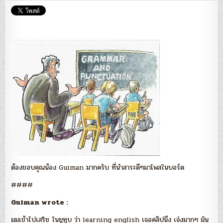
ภาษ
อังก
ผ่าน
เน็ต
ฟรี!
:
Gui
ต้องขอบคุณน้อง Guiman มากครับ ที่นำสาระดีๆมาโพสในบอร์ด
####
Guiman wrote :
ผมเข้าไปเสริช ในยูทูบ ว่า learning english เจอคลิปนึง เจ๋งมากๆ มัน