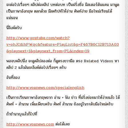
จะต่อไปเรื่อยๆ คลิปต่อคลิป บทต่อบท เป็นฝรั่งชื่อ มิสเตอร์ดันแคน มาพูด
เป็นภาษาอังกฤษ ตลกด้วย มีสคริปท์ให้อ่าน ศัพท์ง่าย มือใหม่เรียนได้
แน่นอน
นี่ลิงค์ครับ
http://www.youtube.com/watch?
v=ohJCdihPWqc&feature=PlayList&p=F467B6C12B713A03
&playnext=1&playnext_from=PL&index=19
พอจบคลิปนึง จะดูคลิปสองต่อ ก็ดูตรงขวามือ ตรง Related Videos หา
คลิป 2 แล้วมันจะลิงค์ต่อไปเรื่อยๆ ครับ
อันที่สอง
http://www.voanews.com/specialenglish
เป็นการเรียนภาษาอังกฤษจาก อ่าน + ฟัง ข่าว ที่ฝรั่งย่อยมาให้ง่ายแล้ว ได้
ศัพท์ + สำนวน เพิ่มเพียบครับ ศัพท์ สำนวน ยังอยู่ในระดับมือใหม่ครับ
ถ้าชำนาญแล้วก็ไปที่
http://www.voanews.com
ต่อได้เลย