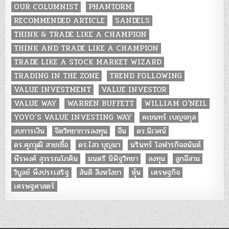
OUR COLUMNIST
PHANTORM
RECOMMENDED ARTICLE
SANDELS
THINK & TRADE LIKE A CHAMPION
THINK AND TRADE LIKE A CHAMPION
TRADE LIKE A STOCK MARKET WIZARD
TRADING IN THE ZONE
TREND FOLLOWING
VALUE INVESTMENT
VALUE INVESTOR
VALUE WAY
WARREN BUFFETT
WILLIAM O'NEIL
YOYO’S VALUE INVESTING WAY
คเชนทร์ เบญจกุล
งบการเงิน
จิตวิทยาการลงทุน
จีน
ดร.นิเวศน์
ดร.ศุภวุฒิ สายเชื้อ
ดร.ไสว บุญมา
นรินทร์ โอฬารกิจอนันต์
พีรพงศ์ สุวรรณโภคิน
มนตรี นิพิฐวิทยา
ลงทุน
ลูกอีสาน
วิบูลย์ พึงประเสริฐ
สันติ สิงหวังชา
หุ้น
เศรษฐกิจ
เศรษฐศาสตร์