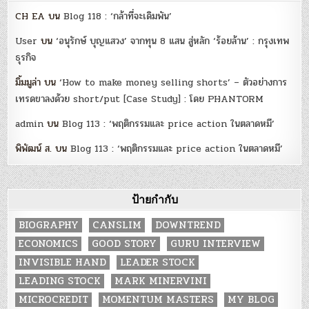
CH EA
บน
Blog 118 : ‘กล้าที่จะเดิมพัน’
User
บน
‘อนุรักษ์ บุญแสวง’ จากทุน 8 แสน สู่หลัก ‘ร้อยล้าน’ : กรุงเทพ
ธุรกิจ
มิ้มมูล่า
บน
‘How to make money selling shorts’ – ตัวอย่างการ
เทรดขาลงด้วย short/put [Case Study] : โดย PHANTORM
admin
บน
Blog 113 : ‘พฤติกรรมและ price action ในตลาดหมี’
พิพัฒน์ ส.
บน
Blog 113 : ‘พฤติกรรมและ price action ในตลาดหมี’
ป้ายกำกับ
BIOGRAPHY
CANSLIM
DOWNTREND
ECONOMICS
GOOD STORY
GURU INTERVIEW
INVISIBLE HAND
LEADER STOCK
LEADING STOCK
MARK MINERVINI
MICROCREDIT
MOMENTUM MASTERS
MY BLOG