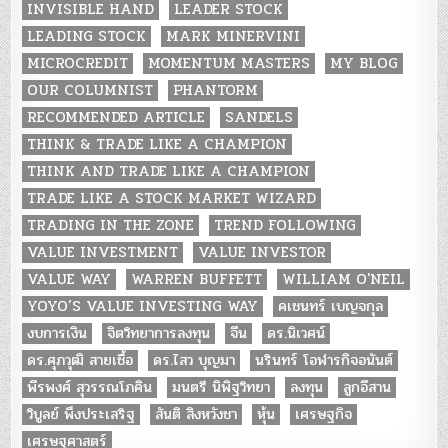
INVISIBLE HAND
LEADER STOCK
LEADING STOCK
MARK MINERVINI
MICROCREDIT
MOMENTUM MASTERS
MY BLOG
OUR COLUMNIST
PHANTORM
RECOMMENDED ARTICLE
SANDELS
THINK & TRADE LIKE A CHAMPION
THINK AND TRADE LIKE A CHAMPION
TRADE LIKE A STOCK MARKET WIZARD
TRADING IN THE ZONE
TREND FOLLOWING
VALUE INVESTMENT
VALUE INVESTOR
VALUE WAY
WARREN BUFFETT
WILLIAM O'NEIL
YOYO’S VALUE INVESTING WAY
คเชนทร์ เบญจกุล
งบการเงิน
จิตวิทยาการลงทุน
จีน
ดร.นิเวศน์
ดร.ศุภวุฒิ สายเชื้อ
ดร.ไสว บุญมา
นรินทร์ โอฬารกิจอนันต์
พีรพงศ์ สุวรรณโภคิน
มนตรี นิพิฐวิทยา
ลงทุน
ลูกอีสาน
วิบูลย์ พึงประเสริฐ
สันติ สิงหวังชา
หุ้น
เศรษฐกิจ
เศรษฐศาสตร์