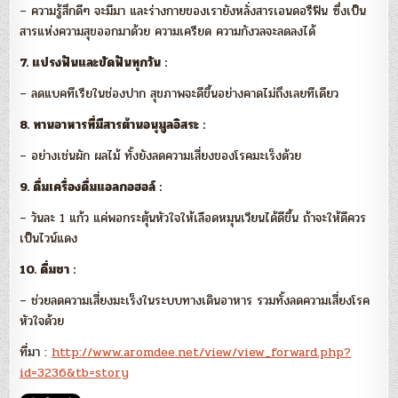
– ความรู้สึกดีๆ จะมีมา และร่างกายของเรายังหลั่งสารเอนดอรืฟิน ซึ่งเป็น
สารแห่งความสุขออกมาด้วย ความเครียด ความกังวลจะลดลงได้
7. แปรงฟันและขัดฟันทุกวัน :
– ลดแบคทีเรียในช่องปาก สุขภาพจะดีขึ้นอย่างคาดไม่ถึงเลยทีเดียว
8. ทานอาหารที่มีสารต้านอนุมูลอิสระ :
– อย่างเช่นผัก ผลไม้ ทั้งยังลดความเสี่ยงของโรคมะเร็งด้วย
9. ดื่มเครื่องดื่มแอลกอฮอล์ :
– วันละ 1 แก้ว แค่พอกระตุ้นหัวใจให้เลือดหมุนเวียนได้ดีขึ้น ถ้าจะให้ดีควร
เป็นไวน์แดง
10. ดื่มชา :
– ช่วยลดความเสี่ยงมะเร็งในระบบทางเดินอาหาร รวมทั้งลดความเสี่ยงโรค
หัวใจด้วย
ที่มา :
http://www.aromdee.net/view/view_forward.php?
id=3236&tb=story