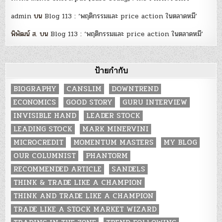
admin
บน
Blog 113 : ‘พฤติกรรมและ price action ในตลาดหมี’
พิพัฒน์ ส.
บน
Blog 113 : ‘พฤติกรรมและ price action ในตลาดหมี’
ป้ายกำกับ
BIOGRAPHY
CANSLIM
DOWNTREND
ECONOMICS
GOOD STORY
GURU INTERVIEW
INVISIBLE HAND
LEADER STOCK
LEADING STOCK
MARK MINERVINI
MICROCREDIT
MOMENTUM MASTERS
MY BLOG
OUR COLUMNIST
PHANTORM
RECOMMENDED ARTICLE
SANDELS
THINK & TRADE LIKE A CHAMPION
THINK AND TRADE LIKE A CHAMPION
TRADE LIKE A STOCK MARKET WIZARD