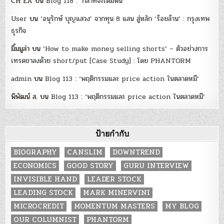
CH EA
บน
Blog 118 : ‘กล้าที่จะเดิมพัน’
User
บน
‘อนุรักษ์ บุญแสวง’ จากทุน 8 แสน สู่หลัก ‘ร้อยล้าน’ : กรุงเทพ
ธุรกิจ
มิ้มมูล่า
บน
‘How to make money selling shorts’ – ตัวอย่างการ
เทรดขาลงด้วย short/put [Case Study] : โดย PHANTORM
admin
บน
Blog 113 : ‘พฤติกรรมและ price action ในตลาดหมี’
พิพัฒน์ ส.
บน
Blog 113 : ‘พฤติกรรมและ price action ในตลาดหมี’
ป้ายกำกับ
BIOGRAPHY
CANSLIM
DOWNTREND
ECONOMICS
GOOD STORY
GURU INTERVIEW
INVISIBLE HAND
LEADER STOCK
LEADING STOCK
MARK MINERVINI
MICROCREDIT
MOMENTUM MASTERS
MY BLOG
OUR COLUMNIST
PHANTORM