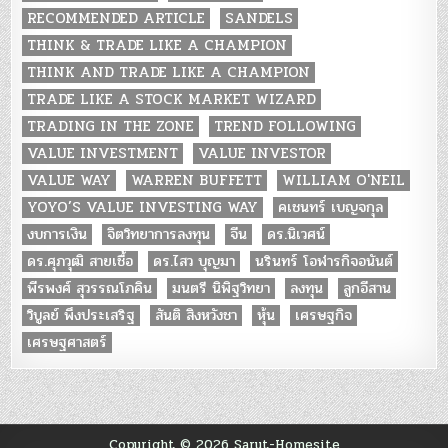
RECOMMENDED ARTICLE
SANDELS
THINK & TRADE LIKE A CHAMPION
THINK AND TRADE LIKE A CHAMPION
TRADE LIKE A STOCK MARKET WIZARD
TRADING IN THE ZONE
TREND FOLLOWING
VALUE INVESTMENT
VALUE INVESTOR
VALUE WAY
WARREN BUFFETT
WILLIAM O'NEIL
YOYO’S VALUE INVESTING WAY
คเชนทร์ เบญจกุล
งบการเงิน
จิตวิทยาการลงทุน
จีน
ดร.นิเวศน์
ดร.ศุภวุฒิ สายเชื้อ
ดร.ไสว บุญมา
นรินทร์ โอฬารกิจอนันต์
พีรพงศ์ สุวรรณโภคิน
มนตรี นิพิฐวิทยา
ลงทุน
ลูกอีสาน
วิบูลย์ พึงประเสริฐ
สันติ สิงหวังชา
หุ้น
เศรษฐกิจ
เศรษฐศาสตร์
Copyright © 2026 Sarut-Homesite