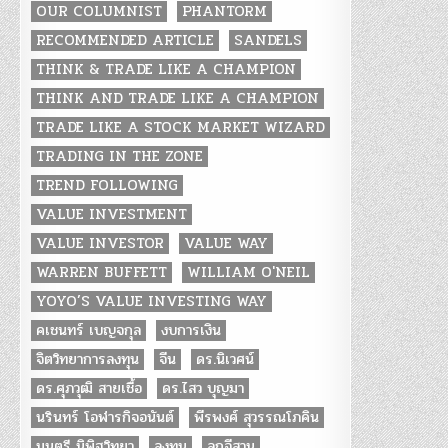
OUR COLUMNIST
PHANTORM
RECOMMENDED ARTICLE
SANDELS
THINK & TRADE LIKE A CHAMPION
THINK AND TRADE LIKE A CHAMPION
TRADE LIKE A STOCK MARKET WIZARD
TRADING IN THE ZONE
TREND FOLLOWING
VALUE INVESTMENT
VALUE INVESTOR
VALUE WAY
WARREN BUFFETT
WILLIAM O'NEIL
YOYO’S VALUE INVESTING WAY
คเชนทร์ เบญจกุล
งบการเงิน
จิตวิทยาการลงทุน
จีน
ดร.นิเวศน์
ดร.ศุภวุฒิ สายเชื้อ
ดร.ไสว บุญมา
นรินทร์ โอฬารกิจอนันต์
พีรพงศ์ สุวรรณโภคิน
มนตรี นิพิฐวิทยา
ลงทุน
ลูกอีสาน