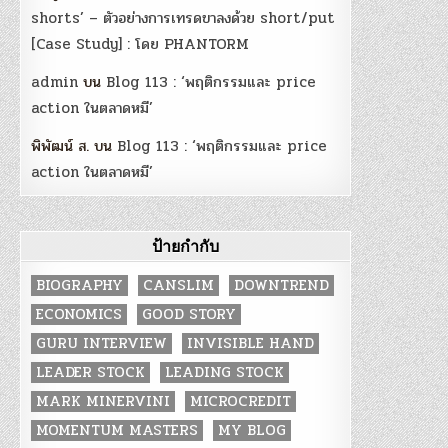
shorts’ – ตัวอย่างการเทรดขาลงด้วย short/put
[Case Study] : โดย PHANTORM
admin
บน
Blog 113 : ‘พฤติกรรมและ price
action ในตลาดหมี’
พิพัฒน์ ส.
บน
Blog 113 : ‘พฤติกรรมและ price
action ในตลาดหมี’
ป้ายกำกับ
BIOGRAPHY
CANSLIM
DOWNTREND
ECONOMICS
GOOD STORY
GURU INTERVIEW
INVISIBLE HAND
LEADER STOCK
LEADING STOCK
MARK MINERVINI
MICROCREDIT
MOMENTUM MASTERS
MY BLOG