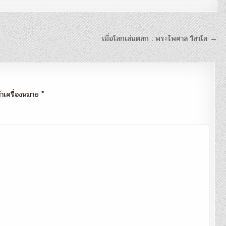
เมื่อโลกเล่นตลก : พระไพศาล วิสาโล →
กทำเครื่องหมาย
*