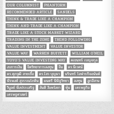
OUR COLUMNIST
PHANTORM
RECOMMENDED ARTICLE
SANDELS
THINK & TRADE LIKE A CHAMPION
THINK AND TRADE LIKE A CHAMPION
TRADE LIKE A STOCK MARKET WIZARD
TRADING IN THE ZONE
TREND FOLLOWING
VALUE INVESTMENT
VALUE INVESTOR
VALUE WAY
WARREN BUFFETT
WILLIAM O'NEIL
YOYO’S VALUE INVESTING WAY
คเชนทร์ เบญจกุล
งบการเงิน
จิตวิทยาการลงทุน
จีน
ดร.นิเวศน์
ดร.ศุภวุฒิ สายเชื้อ
ดร.ไสว บุญมา
นรินทร์ โอฬารกิจอนันต์
พีรพงศ์ สุวรรณโภคิน
มนตรี นิพิฐวิทยา
ลงทุน
ลูกอีสาน
วิบูลย์ พึงประเสริฐ
สันติ สิงหวังชา
หุ้น
เศรษฐกิจ
เศรษฐศาสตร์