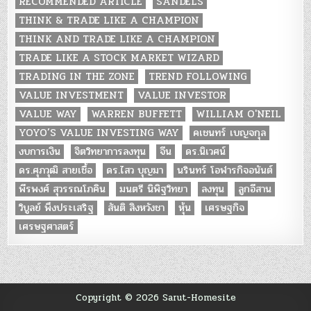
RECOMMENDED ARTICLE
SANDELS
THINK & TRADE LIKE A CHAMPION
THINK AND TRADE LIKE A CHAMPION
TRADE LIKE A STOCK MARKET WIZARD
TRADING IN THE ZONE
TREND FOLLOWING
VALUE INVESTMENT
VALUE INVESTOR
VALUE WAY
WARREN BUFFETT
WILLIAM O'NEIL
YOYO’S VALUE INVESTING WAY
คเชนทร์ เบญจกุล
งบการเงิน
จิตวิทยาการลงทุน
จีน
ดร.นิเวศน์
ดร.ศุภวุฒิ สายเชื้อ
ดร.ไสว บุญมา
นรินทร์ โอฬารกิจอนันต์
พีรพงศ์ สุวรรณโภคิน
มนตรี นิพิฐวิทยา
ลงทุน
ลูกอีสาน
วิบูลย์ พึงประเสริฐ
สันติ สิงหวังชา
หุ้น
เศรษฐกิจ
เศรษฐศาสตร์
Copyright © 2026 Sarut-Homesite