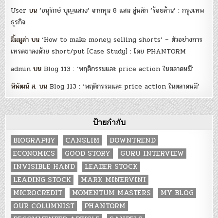
User
บน
‘อนุรักษ์ บุญแสวง’ จากทุน 8 แสน สู่หลัก ‘ร้อยล้าน’ : กรุงเทพ
ธุรกิจ
มิ้มมูล่า
บน
‘How to make money selling shorts’ – ตัวอย่างการ
เทรดขาลงด้วย short/put [Case Study] : โดย PHANTORM
admin
บน
Blog 113 : ‘พฤติกรรมและ price action ในตลาดหมี’
พิพัฒน์ ส.
บน
Blog 113 : ‘พฤติกรรมและ price action ในตลาดหมี’
ป้ายกำกับ
BIOGRAPHY
CANSLIM
DOWNTREND
ECONOMICS
GOOD STORY
GURU INTERVIEW
INVISIBLE HAND
LEADER STOCK
LEADING STOCK
MARK MINERVINI
MICROCREDIT
MOMENTUM MASTERS
MY BLOG
OUR COLUMNIST
PHANTORM